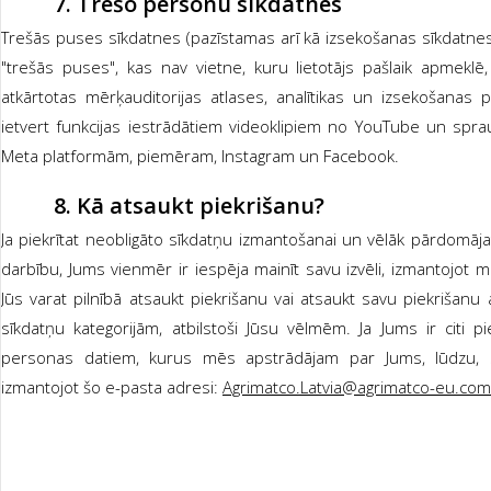
7.
Trešo personu sīkdatnes
Trešās puses sīkdatnes (pazīstamas arī kā izsekošanas sīkdatnes v
"trešās puses", kas nav vietne, kuru lietotājs pašlaik apmeklē,
atkārtotas mērķauditorijas atlases, analītikas un izsekošanas 
ietvert funkcijas iestrādātiem videoklipiem no YouTube un sp
Meta platformām, piemēram, Instagram un Facebook.
8.
Kā atsaukt piekrišanu?
Ja piekrītat neobligāto sīkdatņu izmantošanai un vēlāk pārdomāja
darbību, Jums vienmēr ir iespēja mainīt savu izvēli, izmantojot 
Jūs varat pilnībā atsaukt piekrišanu vai atsaukt savu piekrišanu 
sīkdatņu kategorijām, atbilstoši Jūsu vēlmēm. Ja Jums ir citi pi
personas datiem, kurus mēs apstrādājam par Jums, lūdzu, 
izmantojot šo e-pasta adresi:
Agrimatco.Latvia@agrimatco-eu.com