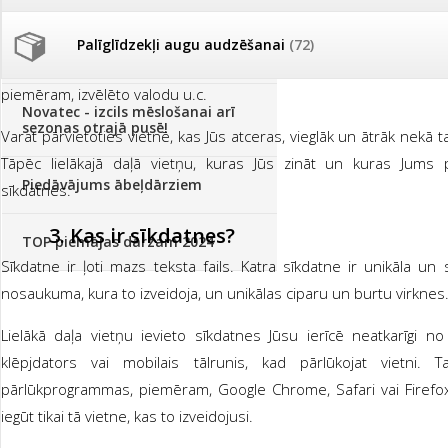
Sīkdatnes ir ļoti noderīgas un veic dažādas funkcijas, kas pad
pieredzi mūsu vietnē patīkamāku. Sīkdatnes ir mazi faili, k
Palīglīdzekļi augu audzēšanai
(72)
Klientu Diena
pārlūkprogrammā, kas būtībā atceras Jūsu veikto izvēli, atr
piemēram, izvēlēto valodu u.c.
Novatec - izcils mēslošanai arī
sezonas otrajā pusē!
Varat pārvietoties vietnē, kas Jūs atceras, vieglāk un ātrāk nekā ta
Tāpēc lielākajā daļā vietņu, kuras Jūs zināt un kuras Jums p
Piedāvājums ābeļdārziem
sīkdatnes.
3.
Kas ir sīkdatnes?
TOP piemājas dārzam 2024
Sīkdatne ir ļoti mazs teksta fails. Katra sīkdatne ir unikāla un
nosaukuma, kura to izveidoja, un unikālas ciparu un burtu virknes
Lielākā daļa vietņu ievieto sīkdatnes Jūsu ierīcē neatkarīgi no 
klēpjdators vai mobilais tālrunis, kad pārlūkojat vietni.
pārlūkprogrammas, piemēram, Google Chrome, Safari vai Firefox.
iegūt tikai tā vietne, kas to izveidojusi.