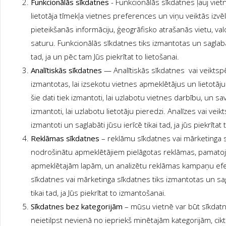
Funkcionālās sīkdatnes
- Funkcionālās sīkdatnes ļauj vie
lietotāja tīmekļa vietnes preferences un viņu veiktās izvē
pieteikšanās informāciju, ģeogrāfisko atrašanās vietu, va
saturu. Funkcionālās sīkdatnes tiks izmantotas un saglabāt
tad, ja un pēc tam Jūs piekrītat to lietošanai.
Analītiskās sīkdatnes
— Analītiskās sīkdatnes vai veiktsp
izmantotas, lai izsekotu vietnes apmeklētājus un lietotāj
šie dati tiek izmantoti, lai uzlabotu vietnes darbību, un sav
izmantoti, lai uzlabotu lietotāju pieredzi. Analīzes vai veikts
izmantoti un saglabāti jūsu ierīcē tikai tad, ja jūs piekrītat
Reklāmas sīkdatnes
– reklāmu sīkdatnes vai mārketinga s
nodrošinātu apmeklētājiem pielāgotas reklāmas, pamatojo
apmeklētajām lapām, un analizētu reklāmas kampaņu efek
sīkdatnes vai mārketinga sīkdatnes tiks izmantotas un sag
tikai tad, ja Jūs piekrītat to izmantošanai.
Sīkdatnes bez kategorijām
– mūsu vietnē var būt sīkdatne
neietilpst nevienā no iepriekš minētajām kategorijām, cikt