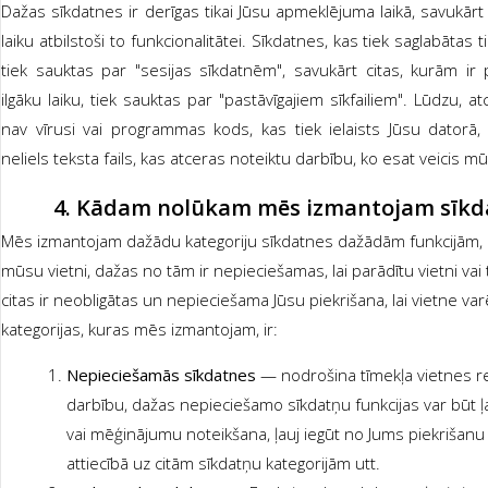
Dažas sīkdatnes ir derīgas tikai Jūsu apmeklējuma laikā, savukārt 
laiku atbilstoši to funkcionalitātei. Sīkdatnes, kas tiek saglabātas 
tiek sauktas par "sesijas sīkdatnēm", savukārt citas, kurām ir
ilgāku laiku, tiek sauktas par "pastāvīgajiem sīkfailiem". Lūdzu, at
nav vīrusi vai programmas kods, kas tiek ielaists Jūsu datorā, 
neliels teksta fails, kas atceras noteiktu darbību, ko esat veicis m
4.
Kādam nolūkam mēs izmantojam sīkd
Mēs izmantojam dažādu kategoriju sīkdatnes dažādām funkcijām, 
mūsu vietni, dažas no tām ir nepieciešamas, lai parādītu vietni vai
citas ir neobligātas un nepieciešama Jūsu piekrišana, lai vietne varē
kategorijas, kuras mēs izmantojam, ir:
Nepieciešamās sīkdatnes
— nodrošina tīmekļa vietnes r
darbību, dažas nepieciešamo sīkdatņu funkcijas var būt 
vai mēģinājumu noteikšana, ļauj iegūt no Jums piekrišanu a
attiecībā uz citām sīkdatņu kategorijām utt.