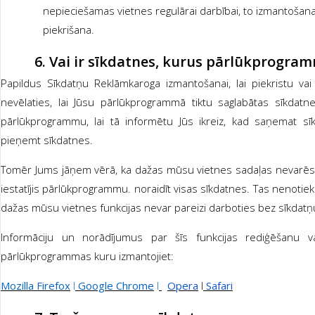
nepieciešamas vietnes regulārai darbībai, to izmantošanai
piekrišana.
6.
Vai ir sīkdatnes, kurus pārlūkprogram
Papildus Sīkdatņu Reklāmkaroga izmantošanai, lai piekristu vai 
nevēlaties, lai Jūsu pārlūkprogrammā tiktu saglabātas sīkdatne
pārlūkprogrammu, lai tā informētu Jūs ikreiz, kad saņemat sīkd
pieņemt sīkdatnes.
Tomēr Jums jāņem vērā, ka dažas mūsu vietnes sadaļas nevarēs n
iestatījis pārlūkprogrammu. noraidīt visas sīkdatnes. Tas nenotiek 
dažas mūsu vietnes funkcijas nevar pareizi darboties bez sīkdat
Informāciju un norādījumus par šīs funkcijas rediģēšanu v
pārlūkprogrammas kuru izmantojiet:
Mozilla Firefox
І
Google Chrome
І
Opera
І
Safari