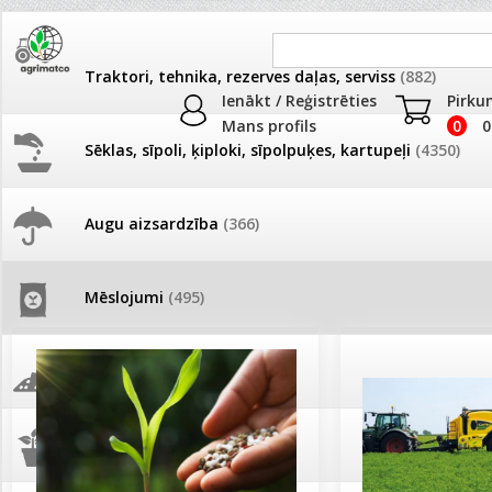
Traktori, tehnika, rezerves daļas, serviss
(882)
Ienākt / Reģistrēties
Pirku
Mans profils
0
0
Sēklas, sīpoli, ķiploki, sīpolpuķes, kartupeļi
(4350)
JAUNUMI
AKCIJAS
Augu aizsardzība
(366)
Mēslojumi
Pašlasīšanas vietu katalogs
AKCIJAS komplekts - 
frēze + mulčieris + p
Produkti
»
Mēslojumi
Mēslojumi
(495)
26.05. Vebinārs - Kā ierobežot
gliemežus piemājas dārzā un
AKCIJAS komplekts - S
pilsētvidē?
frontālais iekrāvējs +
mulčieris + piekabe
Augsne, kūdra, mulča
(70)
Darba laiks Līgo svētkos
AKCIJAS komplekts - 
Podi un kasetes
(646)
frēze + mulčieris
Ūdens piemērotības noteikšana
smidzinājumu veikšanai