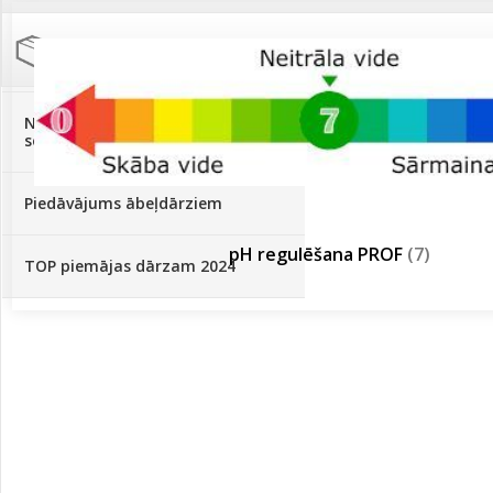
Palīglīdzekļi augu audzēšanai
(72)
Klientu Diena
Novatec - izcils mēslošanai arī
sezonas otrajā pusē!
Piedāvājums ābeļdārziem
pH regulēšana PROF
(7)
TOP piemājas dārzam 2024