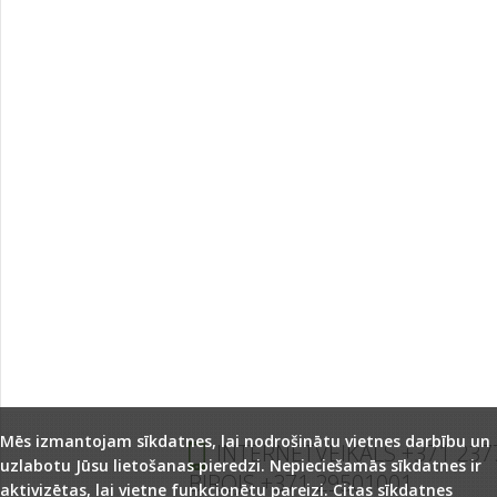
Mēs izmantojam sīkdatnes, lai nodrošinātu vietnes darbību un
INTERNETVEIKALS +371 237
uzlabotu Jūsu lietošanas pieredzi. Nepieciešamās sīkdatnes ir
BIROJS +371 29501001
aktivizētas, lai vietne funkcionētu pareizi. Citas sīkdatnes