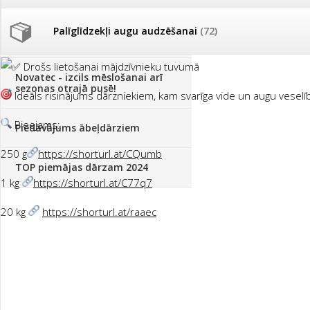
Efektīvs, dabisks un iedarbīgs līdzeklis
Palīglīdzekļi augu audzēšanai
(72)
Nav redzamas beigtu gliemežu pēdas
Klientu Diena
Drošs lietošanai mājdzīvnieku tuvumā
Novatec - izcils mēslošanai arī
sezonas otrajā pusē!
Ideāls risinājums dārzniekiem, kam svarīga vide un augu veselī
Pieejams:
Piedāvājums ābeļdārziem
250 g
https://shorturl.at/CQumb
TOP piemājas dārzam 2024
1 kg
https://shorturl.at/C77q7
20 kg
https://shorturl.at/raaec