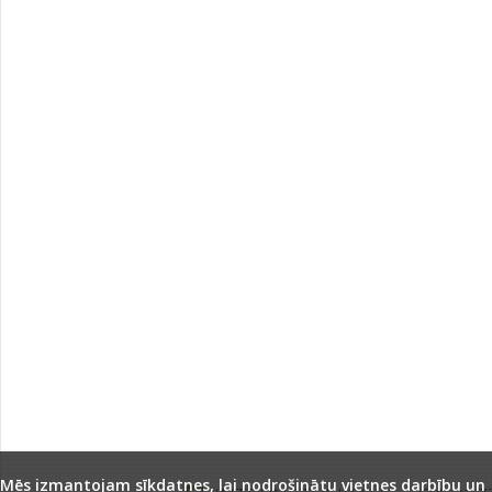
Mēs izmantojam sīkdatnes, lai nodrošinātu vietnes darbību un