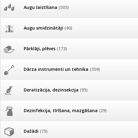
AKCIJAS komplekts - 
Augu laistīšana
(505)
MID MOWER + piekab
Pievienojies braucienam uz
Turkmenistānu!
IRRITEC Pilienlaistīš
Augu smidzinātāji
(40)
Tomātu sēklu katalogs
Pārklāji, plēves
(173)
Tomātu diena
Dārza instrumenti un tehnika
(359)
Tagad Vitrol GB arī 20kg
iepakojumā!
Deratizācija, dezinsekcija
(95)
Tomātu diena 21.augustā
Dezinfekcija, tīrīšana, mazgāšana
(29)
Ievešanas atļaujas 2025
Vai gliemeži pārņem Tavu dārzu?
Saki STOP Spānijas kailgliemežiem un citiem gliemežiem ar BR
Dažādi
(75)
Visas datu drošības lapas (DDL)
vienuviet