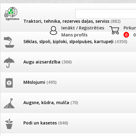
Traktori, tehnika, rezerves daļas, serviss
(882)
Ienākt / Reģistrēties
Pirku
Mans profils
0
0
Sēklas, sīpoli, ķiploki, sīpolpuķes, kartupeļi
(4350)
JAUNUMI
AKCIJAS
Augu aizsardzība
(366)
Tagad Vitrol GB arī 20kg iepak
Pašlasīšanas vietu katalogs
AKCIJAS komplekts - 
frēze + mulčieris + p
Jaunumi
»
Tagad Vitrol GB arī 20kg iepakojumā!
Mēslojumi
(495)
26.05. Vebinārs - Kā ierobežot
gliemežus piemājas dārzā un
AKCIJAS komplekts - S
pilsētvidē?
frontālais iekrāvējs +
mulčieris + piekabe
Augsne, kūdra, mulča
(70)
Darba laiks Līgo svētkos
AKCIJAS komplekts - 
Podi un kasetes
(646)
frēze + mulčieris
Ūdens piemērotības noteikšana
smidzinājumu veikšanai