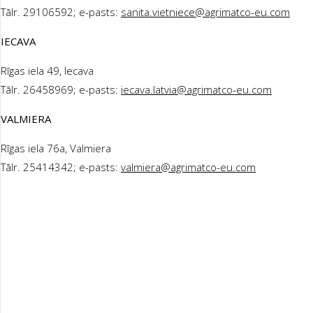
Tālr. 29106592; e-pasts:
sanita.vietniece@agrimatco-eu.com
IECAVA
Rīgas iela 49, Iecava
Tālr. 26458969; e-pasts:
iecava.latvia@agrimatco-eu.com
VALMIERA
Rīgas iela 76a, Valmiera
Tālr. 25414342; e-pasts:
valmiera@agrimatco-eu.com