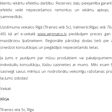
klientu iekārtu efektīvu darbību. Rezerves daļu pieejamība garantē,
efektīvi veikt nepieciešamos remontus un iekārtu apkopi, 
saimniecībās.
Uzņēmuma veikalos Rīgā (Tīraines ielā 5c), Valmierā (Rīgas ielā 76a
49) kā arī e-veikalā
www.agrimatco.lv
piedāvājam preces gan 
mazdārziņu īpašniekiem. Reģionālie pārstāvji dodas tieši pie
sniedzot konsultācijas un piegādājot nepieciešamās lietas.
Ja Jums ir jautājumi par mūsu produktiem vai pakalpojumiem,
individuālu konsultāciju, lūdzu sazinieties ar mums. Mēs esam še
sasniegt savus mērķus un nodrošinātu veiksmīgu ražošanas proc
lai Jums izdodas!
Veikali
RĪGA
Tīraines iela 5c, Rīga