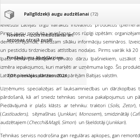
"Agrimatco Latvia"
nozīmīgākie un populārākie produkti ir sēklas
Palīglīdzekļi augu audzēšanai
(72)
mēslošanas līdzekļi, dārzkopības palīgmateriāli un lauksaimn
Klientu Diena
ieviesuši Latvijas tirgū vairākus inovatīvus produktus (piemēr
Pirms jaunu produktu ieviešanas, tos rūpīgi izpētām: organizēj
Novatec - izcils mēslošanai arī
sezonas otrajā pusē!
demonstrējumus, sniedzam sīkāku informāciju semināros. Izveid
un pesticīdu tirdzniecības attīstības nodaļas. Pirms vairāk kā 20
Piedāvājums ābeļdārziem
īpašs sēklu piedāvājums privāto dārzu īpašniekiem, uzsākot
izmēra iepakojumos, kuri marķēti ar uzņēmuma logo. Šis produkts
Latvijā un tiek eksportēts arī uz pārējām Baltijas valstīm.
TOP piemājas dārzam 2024
Uzņēmums specializējas arī lauksaimniecības un dārzkopības 
pārdošanā, kā arī sniedz tehnikas servisa pakalpojumus un p
Piedāvājumā ir plašs klāsts ar tehniku: traktori (
Solis, Zetor
),
(
Castloaders),
sējmašīnas (
Junkkari, Monosem
), smidzinātāji (
Caff
audzētajiem (
Checchi&Magli, Simon
) un šķeldotāji (
Junkkari
).
Tehnikas serviss nodrošina gan regulāras apkopes, gan remontda