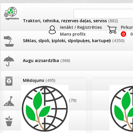
Traktori, tehnika, rezerves daļas, serviss
(882)
Ienākt / Reģistrēties
Pirku
Mans profils
0
0
Sēklas, sīpoli, ķiploki, sīpolpuķes, kartupeļi
(4350)
JAUNUMI
AKCIJAS
Augu aizsardzība
(366)
Par mums
Pašlasīšanas vietu katalogs
AKCIJAS komplekts - 
frēze + mulčieris + p
Mēslojumi
(495)
26.05. Vebinārs - Kā ierobežot
gliemežus piemājas dārzā un
AKCIJAS komplekts - S
pilsētvidē?
frontālais iekrāvējs +
mulčieris + piekabe
Augsne, kūdra, mulča
(70)
Darba laiks Līgo svētkos
AKCIJAS komplekts - 
Podi un kasetes
(646)
frēze + mulčieris
Ūdens piemērotības noteikšana
smidzinājumu veikšanai