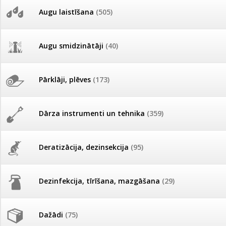
AKCIJAS komplekts - 
Augu laistīšana
(505)
MID MOWER + piekab
Pievienojies braucienam uz
Turkmenistānu!
IRRITEC Pilienlaistīš
Augu smidzinātāji
(40)
Tomātu sēklu katalogs
Pārklāji, plēves
(173)
Tomātu diena
Dārza instrumenti un tehnika
(359)
Tagad Vitrol GB arī 20kg
iepakojumā!
Deratizācija, dezinsekcija
(95)
Tomātu diena 21.augustā
Dezinfekcija, tīrīšana, mazgāšana
(29)
Ievešanas atļaujas 2025
Dažādi
(75)
Visas datu drošības lapas (DDL)
vienuviet