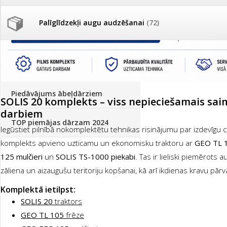
Palīglīdzekļi augu audzēšanai
(72)
Klientu Diena
Novatec - izcils mēslošanai arī
sezonas otrajā pusē!
Piedāvājums ābeļdārziem
SOLIS 20 komplekts – viss nepieciešamais sai
darbiem
TOP piemājas dārzam 2024
Iegūstiet pilnībā nokomplektētu tehnikas risinājumu par izdevīgu 
komplekts apvieno uzticamu un ekonomisku traktoru ar
GEO TL 1
125 mulčieri
un
SOLIS TS-1000 piekabi
. Tas ir lieliski piemērots
zāliena un aizaugušu teritoriju kopšanai, kā arī ikdienas kravu pār
Komplektā ietilpst:
SOLIS 20
traktors
GEO TL 105
frēze