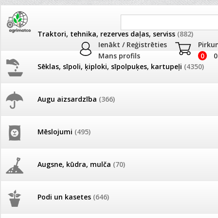
Traktori, tehnika, rezerves daļas, serviss
(882)
Ienākt / Reģistrēties
Pirku
Mans profils
0
0
Sēklas, sīpoli, ķiploki, sīpolpuķes, kartupeļi
(4350)
JAUNUMI
AKCIJAS
Augu aizsardzība
(366)
AKCIJAS komplekts - SOLIS 20 +
Pašlasīšanas vietu katalogs
AKCIJAS komplekts - 
frēze + mulčieris + p
mulčieris + piekabe
Mēslojumi
(495)
26.05. Vebinārs - Kā ierobežot
Akcijas
»
AKCIJAS komplekts - SOLIS 20 + frēze + mulčieris + pi
gliemežus piemājas dārzā un
AKCIJAS komplekts - S
pilsētvidē?
frontālais iekrāvējs +
mulčieris + piekabe
Augsne, kūdra, mulča
(70)
Darba laiks Līgo svētkos
AKCIJAS komplekts - 
Podi un kasetes
(646)
frēze + mulčieris
Ūdens piemērotības noteikšana
smidzinājumu veikšanai