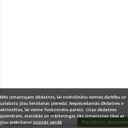
Mēs izmantojam sīkdatnes, lai nodrošinātu vietnes darbību un
INTERNETVEIKALS +371 237
uzlabotu Jūsu lietošanas pieredzi. Nepieciešamās sīkdatnes ir
BIROJS +371 29501001
aktivizētas, lai vietne funkcionētu pareizi. Citas sīkdatnes
agrimatco.latvia@agrimatc
(piemēram, statiskās un mārketinga) tiks izmantotas tikai ar
Pieteikties jaunumi
Jūsu piekrišanu!
Uzzināt vairāk
lietošanas noteikumi un privātuma politika