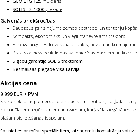
GEO EFG 125
mulčieris
SOLIS TS-1000
piekabe
Galvenās priekšrocības
Daudzpusīgs risinājums zemes apstrādei un teritoriju kopša
Kompakts, ekonomisks un viegli manevrējams traktors.
Efektīva augsnes frēzēšana un zāles, nezāļu un krūmāju mu
Praktiska piekabe ikdienas saimniecības darbiem un kravu 
5 gadu garantija SOLIS traktoram.
Bezmaksas piegāde visā Latvijā.
Akcijas cena
9 999 EUR + PVN
Šis komplekts ir piemērots piemājas saimniecībām, augļudārziem,
komunālajiem uzņēmumiem un ikvienam, kurš vēlas iegādāties uz
plašām pielietošanas iespējām.
Sazinieties ar mūsu speciālistiem, lai saņemtu konsultāciju vai uzz