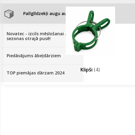
Palīglīdzekļi augu audzēšanai
(72)
Klientu Diena
Novatec - izcils mēslošanai arī
sezonas otrajā pusē!
Piedāvājums ābeļdārziem
Klipši
(4)
TOP piemājas dārzam 2024