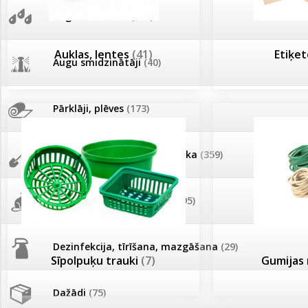
AKCIJAS komplekts - 
Augu laistīšana
(505)
MID MOWER + piekab
Pievienojies braucienam uz
Turkmenistānu!
Auklas, lentes
(41)
Etiķe
IRRITEC Pilienlaistīš
Augu smidzinātāji
(40)
Tomātu sēklu katalogs
Pārklāji, plēves
(173)
Tomātu diena
Dārza instrumenti un tehnika
(359)
Tagad Vitrol GB arī 20kg
iepakojumā!
Deratizācija, dezinsekcija
(95)
Tomātu diena 21.augustā
Dezinfekcija, tīrīšana, mazgāšana
(29)
Ievešanas atļaujas 2025
Sīpolpuķu trauki
(7)
Gumijas 
Dažādi
(75)
Visas datu drošības lapas (DDL)
vienuviet