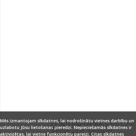
Mēs izmantojam sīkdatnes, lai nodrošinātu vietnes darbību un
INTERNETVEIKALS +371 237
uzlabotu Jūsu lietošanas pieredzi. Nepieciešamās sīkdatnes ir
BIROJS +371 29501001
aktivizētas, lai vietne funkcionētu pareizi. Citas sīkdatnes