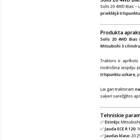
Solis 20 4WD Bias –
priekšējā trīspunkt
Produkta apraks
Solis 20 4WD Bias
i
Mitsubishi 3 cilind
Traktors ir aprīkots
nodrošina iespēju p
trīspunktu uzkare
, 
Lai gan traktoram
na
saķeri sarežģītos ap
Tehniskie param
✅
Dzinējs:
Mitsubishi
✅
Jauda ECE R 120:
1
✅
Jaudas klase:
20 Z