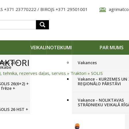
S +371 23770222 / BIROJS +371 29501001
agrimatco
VEIKALI
NOTEIKUMI
PAR MUMS
RAKTORI
SOLIS 20 +
Vakances
iekabe
i, tehnika, rezerves daļas, serviss
»
Traktori
»
SOLIS
Vakance - KURZEMES UN
OLIS 26(6+2) +
REĢIONĀLO PĀRSTĀVI
 frēze +
Vakance - NOLIKTAVAS
STRĀDNIEKU VEIKALĀ RĪG
SOLIS 26 HST +
Pieteikties jaunumiem