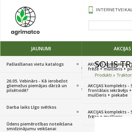
INTERNETVEIKAL
JAUNUMI
AKCIJAS
SOLIS T
Pašlasīšanas vietu katalogs
AKCIJAS komplekts - 
Traktori, tehnika, rezerves daļas,
frēze + mulčieris + p
serviss
(882)
Produkti
»
Traktor
26.05. Vebinārs - Kā ierobežot
gliemežus piemājas dārzā un
AKCIJAS komplekts - S
Sēklas, sīpoli, ķiploki, sīpolpuķes,
pilsētvidē?
frontālais iekrāvējs +
kartupeļi
(4350)
mulčieris + piekabe
Darba laiks Līgo svētkos
Augu aizsardzība
(366)
AKCIJAS komplekts - 
frēze + mulčieris
Ūdens piemērotības noteikšana
Mēslojumi
(495)
smidzinājumu veikšanai