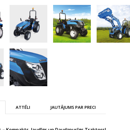
ATTĒLI
JAUTĀJUMS PAR PRECI
s – Kompakts, Jaudīgs un Daudzpusīgs Traktors!