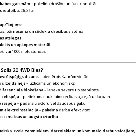
iekabes gaismām
– palielina drošību un funkcionalitāti
 ietilpība:
26,5 litri
aprīkojums:
tas, pārnesuma un sēdekļa drošības sistēma
as atslēgas
lekts un apkopes materiāli
ši vai 1000 motostundas
 Solis 20 4WD Bias?
vrētspējīgs dizains
– piemērots šaurām vietām
i dīzeļdzinējs
– uzticams un ekonomisks
diferenciāļa bloķēšana
– labāka saķere un stabilitāte
ā celtspēja
– pietiekama lauksaimniecības agregātu darbam
a iespēja
– padara traktoru vēl daudzpusīgāku
n elektroinstalācija
– palielina darba efektivitāti
s izmaksas un augsta izturība
lieliska izvēle
zemniekiem, dārzniekiem un komunālo darbu veicējiem