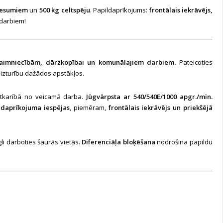
nesumiem
un
500 kg celtspēju
. Papildaprīkojums:
frontālais iekrāvējs,
 darbiem!
imniecībām, dārzkopībai un komunālajiem darbiem
. Pateicoties
n izturību dažādos apstākļos.
 atkarībā no veicamā darba.
Jūgvārpsta ar 540/540E/1000 apgr./min.
ldaprīkojuma iespējas
, piemēram,
frontālais iekrāvējs un priekšējā
li darboties šaurās vietās.
Diferenciāļa bloķēšana
nodrošina papildu