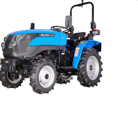
SOLIS 26 HST +
e
anas komplekti