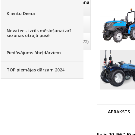
Dezinfekcija, tīrīšana, mazgāšana
(29)
Klientu Diena
Dažādi
(75)
Novatec - izcils mēslošanai arī
sezonas otrajā pusē!
Palīglīdzekļi augu audzēšanai
(72)
Piedāvājums ābeļdārziem
TOP piemājas dārzam 2024
APRAKSTS
Solis 20 4WD Bia