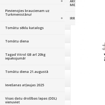
AKCIJAS komplekts - 
MID MOWER + piekab
Augsne, kūdra, mulča
(70)
Pievienojies braucienam uz
Turkmenistānu!
IRRITEC Pilienlaistīš
Podi un kasetes
(646)
Tomātu sēklu katalogs
Augu laistīšana
(505)
Tomātu diena
Augu smidzinātāji
(40)
Tagad Vitrol GB arī 20kg
iepakojumā!
Pārklāji, plēves
(173)
Tomātu diena 21.augustā
Dārza instrumenti un tehnika
(359)
Ievešanas atļaujas 2025
Deratizācija, dezinsekcija
(95)
Visas datu drošības lapas (DDL)
vienuviet