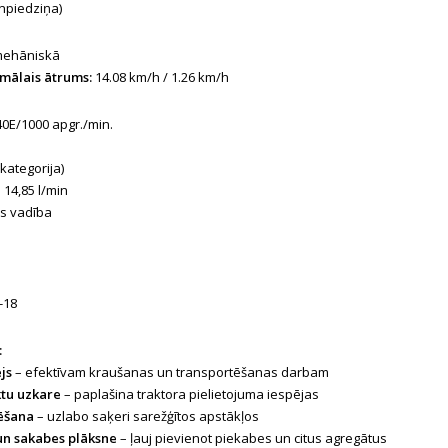
npiedziņa)
mehāniskā
mālais ātrums:
14.08 km/h / 1.26 km/h
0E/1000 apgr./min.
 kategorija)
 14,85 l/min
s vadība
-18
:
js
– efektīvam kraušanas un transportēšanas darbam
ktu uzkare
– paplašina traktora pielietojuma iespējas
ķēšana
– uzlabo saķeri sarežģītos apstākļos
un sakabes plāksne
– ļauj pievienot piekabes un citus agregātus