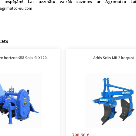
 iespējām! Lai uzzinātu vairāk sazinies ar Agrimatco La
agrimatco-eu.com
ces
e horizontālā Solis SLX120
Arkls Solis MB 2 korpusi
798.60 €