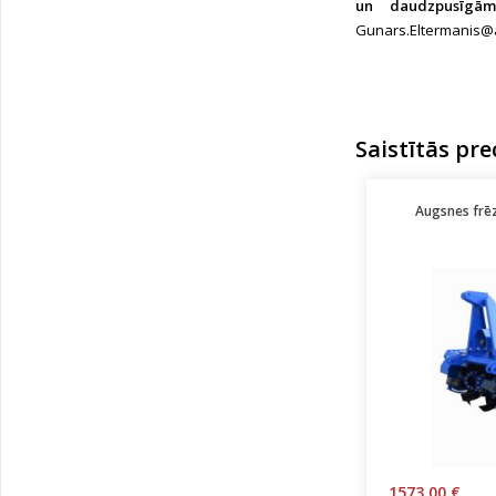
un daudzpusīgām
Gunars.Eltermanis@
Saistītās pre
Augsnes frēz
1573.00 €