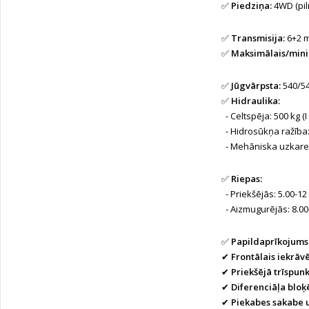
✅
Piedziņa:
4WD (pil
✅
Transmisija:
6+2 
✅
Maksimālais/mini
✅
Jūgvārpsta:
540/54
✅
Hidraulika:
- Celtspēja: 500 kg (I
- Hidrosūkņa ražība:
- Mehāniska uzkare
✅
Riepas:
- Priekšējās: 5.00-12
- Aizmugurējās: 8.00
✅
Papildaprīkojums
✔
Frontālais iekrāvē
✔
Priekšējā trīspun
✔
Diferenciāļa blo
✔
Piekabes sakabe 