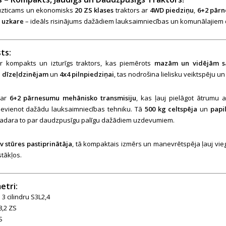
 uzticams un ekonomisks
20 ZS klases
traktors ar
4WD piedziņu
,
6+2 pār
u uzkare
– ideāls risinājums dažādiem lauksaimniecības un komunālajiem
ts:
r kompakts un izturīgs traktors, kas piemērots
mazām un vidējām sa
ru dīzeļdzinējam
un
4x4 pilnpiedziņai
, tas nodrošina lielisku veiktspēju u
 ar
6+2 pārnesumu mehānisko transmisiju
, kas ļauj pielāgot ātrumu
ievienot dažādu lauksaimniecības tehniku. Tā
500 kg celtspēja
un
papi
padara to par daudzpusīgu palīgu dažādiem uzdevumiem.
v stūres pastiprinātāja
, tā kompaktais izmērs un manevrētspēja ļauj vieg
stākļos.
etri:
 3 cilindru S3L2,4
8,2 ZS
S