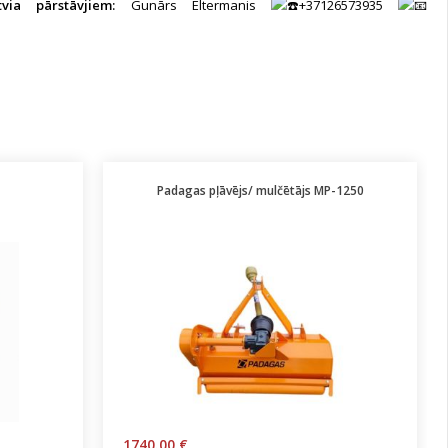
tvia pārstāvjiem:
Gunārs Eltermanis
+37126573935
Padagas pļāvējs/ mulčētājs MP-1250
1740.00 €