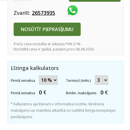
Zvanīt:
26573935
NOSŪTĪT PIEPRASĪJUMU
Preču cena norādīta ar iekļautu PVN 21%.
Norādītā cena ir spēkā, pasūtot preci 08.08.2026.
Līzinga kalkulators
Pirmā iemaksa
Termiņš (mēn.)
0
€
0
€
Pirmā iemaksa
Ikmēn. maksājums
* Kalkulatoru aprēķinam ir informatīva nozīme. Ikmēneša
maksājums var mainīties atkarībā no izvēlētā līzinga kompānijas
piedāvājuma.