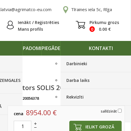
.latvia@agrimatco-eu.com
Tīraines iela 5c, Rīga
Ienākt / Reģistrēties
Pirkumu grozs
Mans profils
0
0.00
€
PADOMI
PIEGĀDE
KONTAKTI
Darbinieki
 ZEMGALES
Darba laiks
Traktors SOLIS 20 4WD Bias
Rekvizīti
artikuls:
20056378
Ir noliktavā, < 10 gab.
Ā
8954.00
€
salīdzināt
cena
Piegādes grafiki
IELIKT GROZĀ