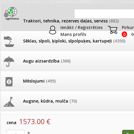
Traktori, tehnika, rezerves daļas, serviss
(882)
Ienākt / Reģistrēties
Pirku
Mans profils
0
0
Sēklas, sīpoli, ķiploki, sīpolpuķes, kartupeļi
(4350)
JAUNUMI
AKCIJAS
Augu aizsardzība
(366)
Zāles pļāvēji/mulčieri
Pašlasīšanas vietu katalogs
AKCIJAS komplekts - 
frēze + mulčieris + p
Produkti
»
Traktori, tehnika, rezerves daļas, serviss
»
Traktoru 
Mēslojumi
(495)
Zāles pļāvēji/mulčieri
26.05. Vebinārs - Kā ierobežot
gliemežus piemājas dārzā un
AKCIJAS komplekts - S
pilsētvidē?
frontālais iekrāvējs +
GEO mulčieris EFG 125
mulčieris + piekabe
Augsne, kūdra, mulča
(70)
artikuls:
318125
Darba laiks Līgo svētkos
AKCIJAS komplekts - 
1573.00
€
Podi un kasetes
(646)
frēze + mulčieris
cena
Ūdens piemērotības noteikšana
smidzinājumu veikšanai