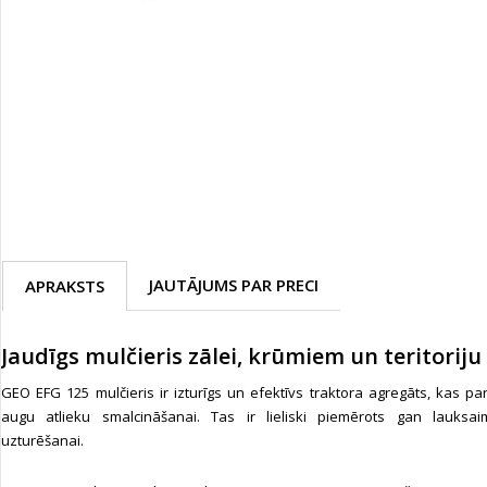
JAUTĀJUMS PAR PRECI
APRAKSTS
Jaudīgs mulčieris zālei, krūmiem un teritorij
GEO EFG 125 mulčieris ir izturīgs un efektīvs traktora agregāts, kas p
augu atlieku smalcināšanai. Tas ir lieliski piemērots gan lauksaimn
uzturēšanai.