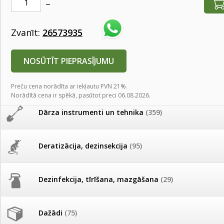
AKCIJAS komplekts - 
Augu laistīšana
(505)
MID MOWER + piekab
Pievienojies braucienam uz
Zvanīt:
26573935
Turkmenistānu!
IRRITEC Pilienlaistīš
Augu smidzinātāji
(40)
NOSŪTĪT PIEPRASĪJUMU
Tomātu sēklu katalogs
Pārklāji, plēves
(173)
Preču cena norādīta ar iekļautu PVN 21%.
Tomātu diena
Norādītā cena ir spēkā, pasūtot preci 06.08.2026.
Dārza instrumenti un tehnika
(359)
Tagad Vitrol GB arī 20kg
Līzinga kalkulators
iepakojumā!
Deratizācija, dezinsekcija
(95)
Pirmā iemaksa
Termiņš (mēn.)
Tomātu diena 21.augustā
0
€
0
€
Pirmā iemaksa
Ikmēn. maksājums
Dezinfekcija, tīrīšana, mazgāšana
(29)
Ievešanas atļaujas 2025
* Kalkulatoru aprēķinam ir informatīva nozīme. Ikmēneša maksājums var main
izvēlētā līzinga kompānijas piedāvājuma.
Dažādi
(75)
Visas datu drošības lapas (DDL)
vienuviet