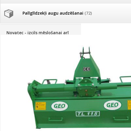
Palīglīdzekļi augu audzēšanai
(72)
Klientu Diena
Novatec - izcils mēslošanai arī
sezonas otrajā pusē!
Piedāvājums ābeļdārziem
TOP piemājas dārzam 2024