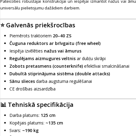
Pateicoties robustajai konstrukcijai un iespējai izmantot nažus vai āmu
universālu pielietojumu dažādiem darbiem.
⭐ Galvenās priekšrocības
Piemērots traktoriem
20–40 ZS
Čuguna reduktors ar brīvgaitu (free wheel)
Iespēja izvēlēties
nažus vai āmurus
Regulējams aizmugures veltnis
ar dubļu skrāpi
Zobots pretasmens (counterknife)
efektīvai smalcināšanai
Dubultā stiprinājuma sistēma (double attacks)
Sānu slieces
darba augstuma regulēšanai
CE drošības aizsardzība
📊 Tehniskā specifikācija
Darba platums:
125 cm
Kopējais platums:
~135 cm
Svars:
~190 kg