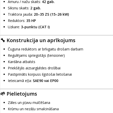
Āmuru / nažu skaits:
42 gab.
Siksnu skaits:
2 gab.
Traktora jauda:
20–35 ZS (15–26 kW)
Reduktors:
35 HP
Uzkare:
3-punktu (CAT I)
🔧 Konstrukcija un aprīkojums
Čuguna reduktors ar brīvgaitu drošam darbam
Regulējams spriegotājs (tensioner)
Kardāna atbalsts
Priekšējās aizsargķēdes drošībai
Pastiprināts korpuss ilgstošai lietošanai
Ieteicamā eļļa:
SAE90 vai EP00
🌱 Pielietojums
Zāles un pļavu mulčēšana
Krūmu un nezāļu smalcināšana