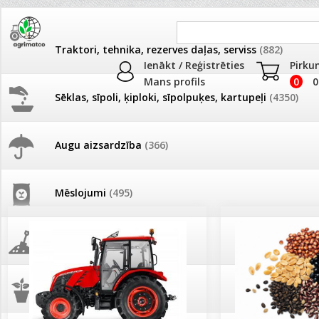
Traktori, tehnika, rezerves daļas, serviss
(882)
Ienākt / Reģistrēties
Pirku
Mans profils
0
0
Sēklas, sīpoli, ķiploki, sīpolpuķes, kartupeļi
(4350)
JAUNUMI
AKCIJAS
Augu aizsardzība
(366)
Pašlasīšanas vietu katalogs
AKCIJAS komplekts - 
frēze + mulčieris + p
Mēslojumi
(495)
26.05. Vebinārs - Kā ierobežot
gliemežus piemājas dārzā un
AKCIJAS komplekts - S
pilsētvidē?
frontālais iekrāvējs +
mulčieris + piekabe
Augsne, kūdra, mulča
(70)
Darba laiks Līgo svētkos
AKCIJAS komplekts - 
Podi un kasetes
(646)
frēze + mulčieris
Ūdens piemērotības noteikšana
smidzinājumu veikšanai