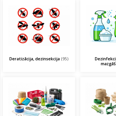
Deratizācija, dezinsekcija
(95)
Dezinfekcij
mazgā