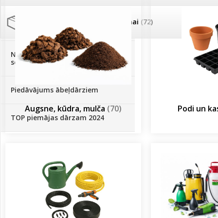
Palīglīdzekļi augu audzēšanai
(72)
Klientu Diena
Novatec - izcils mēslošanai arī
sezonas otrajā pusē!
Piedāvājums ābeļdārziem
Augsne, kūdra, mulča
(70)
Podi un k
TOP piemājas dārzam 2024