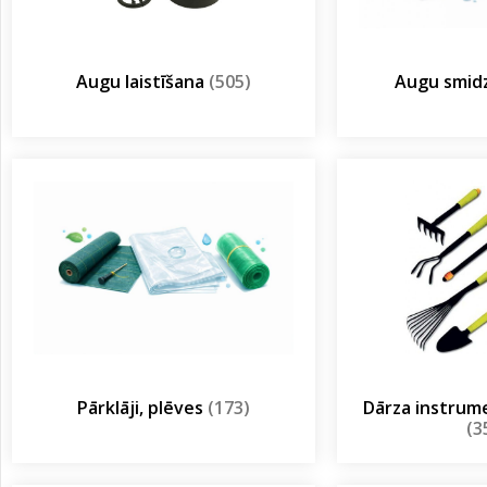
Augu laistīšana
(505)
Augu smidz
Pārklāji, plēves
(173)
Dārza instrum
(3