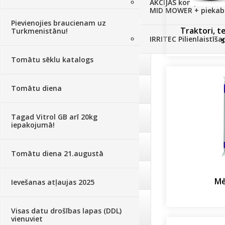
AKCIJAS komplekts - 
Augu aizsardzība
(366)
MID MOWER + piekab
Pievienojies braucienam uz
Traktori, t
Turkmenistānu!
Mēslojumi
(495)
IRRITEC Pilienlaistīš
s
Tomātu sēklu katalogs
Augsne, kūdra, mulča
(70)
Tomātu diena
Podi un kasetes
(646)
Tagad Vitrol GB arī 20kg
Augu laistīšana
(505)
iepakojumā!
Augu smidzinātāji
(40)
Tomātu diena 21.augustā
Pārklāji, plēves
(173)
Mē
Ievešanas atļaujas 2025
Dārza instrumenti un tehnika
Visas datu drošības lapas (DDL)
(359)
vienuviet