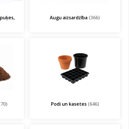
olpuķes,
Augu aizsardzība
(366)
(70)
Podi un kasetes
(646)