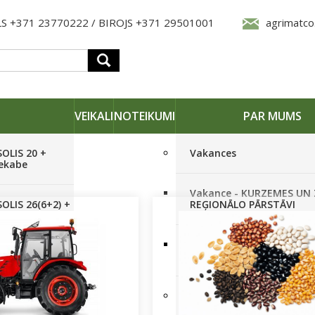
S +371 23770222 / BIROJS +371 29501001
agrimatco
VEIKALI
NOTEIKUMI
PAR MUMS
SOLIS 20 +
Vakances
iekabe
Vakance - KURZEMES UN
OLIS 26(6+2) +
REĢIONĀLO PĀRSTĀVI
 frēze +
Vakance - NOLIKTAVAS
STRĀDNIEKU VEIKALĀ RĪG
SOLIS 26 HST +
Pieteikties jaunumiem