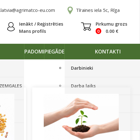
.latvia@agrimatco-eu.com
Tīraines iela 5c, Rīga
Ienākt / Reģistrēties
Pirkumu grozs
Mans profils
0
0.00
€
PADOMI
PIEGĀDE
KONTAKTI
Darbinieki
 ZEMGALES
Darba laiks
Rekvizīti
Ā
Piegādes grafiki