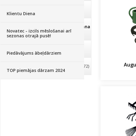
Deratizācija, dezinsekcija
(95)
Klientu Diena
Dezinfekcija, tīrīšana, mazgāšana
Novatec - izcils mēslošanai arī
(29)
sezonas otrajā pusē!
Dažādi
(75)
Piedāvājums ābeļdārziem
Augu
Palīglīdzekļi augu audzēšanai
(72)
TOP piemājas dārzam 2024