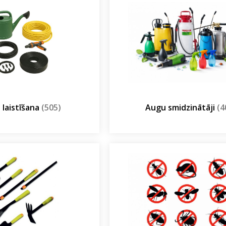
 laistīšana
(505)
Augu smidzinātāji
(4