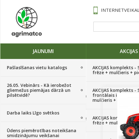
INTERNETVEIKAL
JAUNUMI
AKCIJAS
Pašlasīšanas vietu katalogs
AKCIJAS komplekts - 
frēze + mulčieris + p
26.05. Vebinārs - Kā ierobežot
gliemežus piemājas dārzā un
AKCIJAS komplekts - S
pilsētvidē?
frontālais iekrāvējs +
Traktori, tehnika, rezerves daļas,
mulčieris + piekabe
serviss
(882)
Darba laiks Līgo svētkos
AKCIJAS komplekts - 
Sēklas, sīpoli, ķiploki, sīpolpuķes,
frēze + mulčieris
kartupeļi
(4350)
Ūdens piemērotības noteikšana
smidzinājumu veikšanai