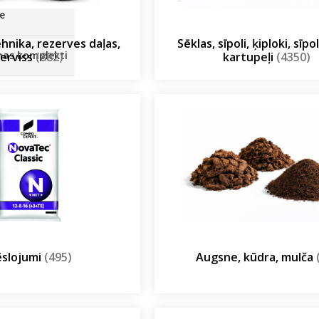
SOLIS 26 HST +
e
ehnika, rezerves daļas,
Sēklas, sīpoli, ķiploki, sīp
anas komplekti
erviss
(882)
kartupeļi
(4350)
slojumi
(495)
Augsne, kūdra, mulča