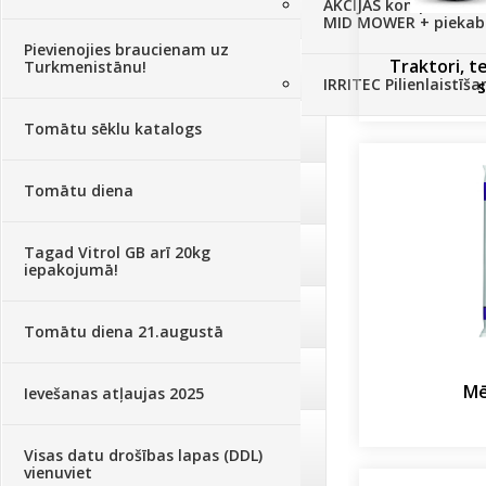
AKCIJAS komplekts - 
Augu aizsardzība
(366)
MID MOWER + piekab
Pievienojies braucienam uz
Traktori, t
Turkmenistānu!
Mēslojumi
(495)
IRRITEC Pilienlaistīš
s
Tomātu sēklu katalogs
Augsne, kūdra, mulča
(70)
Tomātu diena
Podi un kasetes
(646)
Tagad Vitrol GB arī 20kg
Augu laistīšana
(505)
iepakojumā!
Augu smidzinātāji
(40)
Tomātu diena 21.augustā
Pārklāji, plēves
(173)
Mē
Ievešanas atļaujas 2025
Dārza instrumenti un tehnika
Visas datu drošības lapas (DDL)
(359)
vienuviet