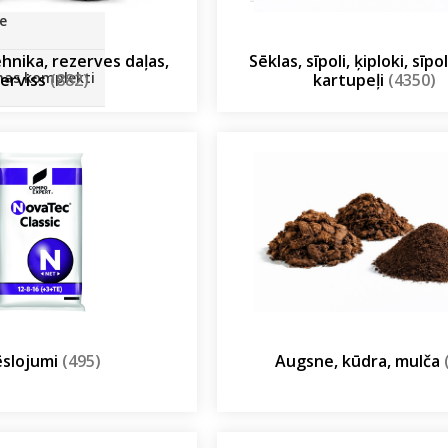
SOLIS 26 HST +
e
ehnika, rezerves daļas,
Sēklas, sīpoli, ķiploki, sīp
anas komplekti
erviss
(882)
kartupeļi
(4350)
slojumi
(495)
Augsne, kūdra, mulča