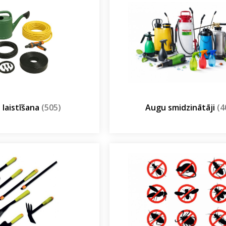
 laistīšana
(505)
Augu smidzinātāji
(4