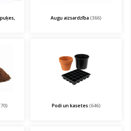
olpuķes,
Augu aizsardzība
(366)
(70)
Podi un kasetes
(646)