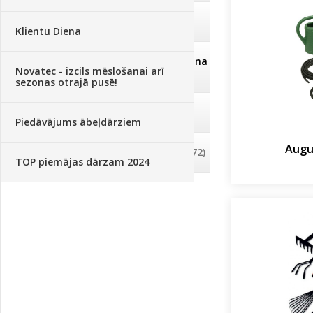
Deratizācija, dezinsekcija
(95)
Klientu Diena
Dezinfekcija, tīrīšana, mazgāšana
Novatec - izcils mēslošanai arī
(29)
sezonas otrajā pusē!
Dažādi
(75)
Piedāvājums ābeļdārziem
Augu
Palīglīdzekļi augu audzēšanai
(72)
TOP piemājas dārzam 2024