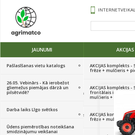
INTERNETVEIKAL
JAUNUMI
AKCIJAS
Pašlasīšanas vietu katalogs
AKCIJAS komplekts - 
frēze + mulčieris + p
26.05. Vebinārs - Kā ierobežot
gliemežus piemājas dārzā un
AKCIJAS komplekts - S
pilsētvidē?
frontālais iekrāvējs +
Traktori, tehnika, rezerves daļas,
mulčieris + piekabe
serviss
(882)
Darba laiks Līgo svētkos
AKCIJAS komplekts - 
Sēklas, sīpoli, ķiploki, sīpolpuķes,
frēze + mulčieris
kartupeļi
(4350)
Ūdens piemērotības noteikšana
smidzinājumu veikšanai