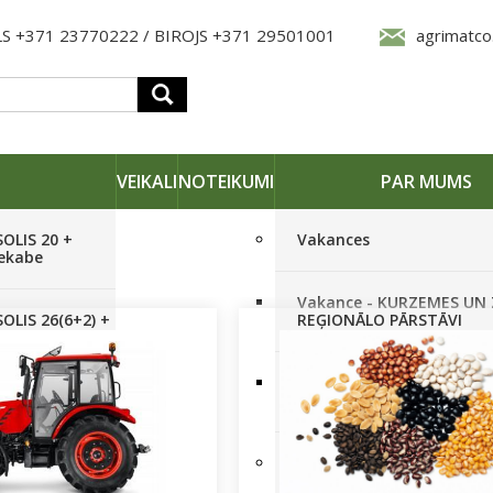
S +371 23770222 / BIROJS +371 29501001
agrimatco
VEIKALI
NOTEIKUMI
PAR MUMS
SOLIS 20 +
Vakances
iekabe
Vakance - KURZEMES UN
OLIS 26(6+2) +
REĢIONĀLO PĀRSTĀVI
 frēze +
Vakance - NOLIKTAVAS
STRĀDNIEKU VEIKALĀ RĪG
SOLIS 26 HST +
Pieteikties jaunumiem