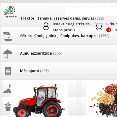
Traktori, tehnika, rezerves daļas, serviss
(882)
Ienākt / Reģistrēties
Pirku
Mans profils
0
0
Sēklas, sīpoli, ķiploki, sīpolpuķes, kartupeļi
(4350)
JAUNUMI
AKCIJAS
Augu aizsardzība
(366)
Pašlasīšanas vietu katalogs
AKCIJAS komplekts - 
frēze + mulčieris + p
Mēslojumi
(495)
26.05. Vebinārs - Kā ierobežot
gliemežus piemājas dārzā un
AKCIJAS komplekts - S
pilsētvidē?
frontālais iekrāvējs +
mulčieris + piekabe
Augsne, kūdra, mulča
(70)
Darba laiks Līgo svētkos
AKCIJAS komplekts - 
Podi un kasetes
(646)
frēze + mulčieris
Ūdens piemērotības noteikšana
smidzinājumu veikšanai