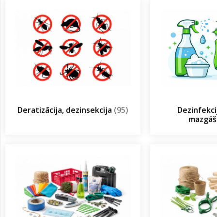
Deratizācija, dezinsekcija
(95)
Dezinfekcij
mazgā