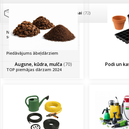
Palīglīdzekļi augu audzēšanai
(72)
Klientu Diena
Novatec - izcils mēslošanai arī
sezonas otrajā pusē!
Piedāvājums ābeļdārziem
Augsne, kūdra, mulča
(70)
Podi un k
TOP piemājas dārzam 2024