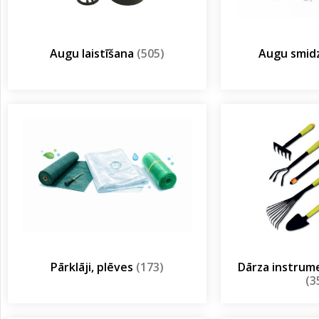
Augu laistīšana
(505)
Augu smidz
Pārklāji, plēves
(173)
Dārza instrum
(3