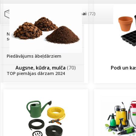
Palīglīdzekļi augu audzēšanai
(72)
Klientu Diena
Novatec - izcils mēslošanai arī
sezonas otrajā pusē!
Piedāvājums ābeļdārziem
Augsne, kūdra, mulča
(70)
Podi un k
TOP piemājas dārzam 2024