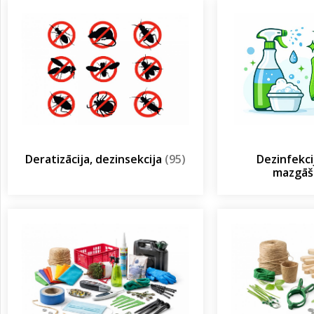
Deratizācija, dezinsekcija
(95)
Dezinfekcij
mazgā