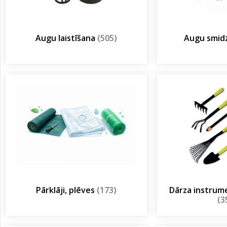
Augu laistīšana
(505)
Augu smidz
Pārklāji, plēves
(173)
Dārza instrum
(3