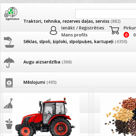
Traktori, tehnika, rezerves daļas, serviss
(882)
Ienākt / Reģistrēties
Pirku
Mans profils
0
0
Sēklas, sīpoli, ķiploki, sīpolpuķes, kartupeļi
(4350)
JAUNUMI
AKCIJAS
Augu aizsardzība
(366)
Pašlasīšanas vietu katalogs
AKCIJAS komplekts - 
frēze + mulčieris + p
Mēslojumi
(495)
26.05. Vebinārs - Kā ierobežot
gliemežus piemājas dārzā un
AKCIJAS komplekts - S
pilsētvidē?
frontālais iekrāvējs +
mulčieris + piekabe
Augsne, kūdra, mulča
(70)
Darba laiks Līgo svētkos
AKCIJAS komplekts - 
Podi un kasetes
(646)
frēze + mulčieris
Ūdens piemērotības noteikšana
smidzinājumu veikšanai