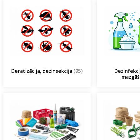
Deratizācija, dezinsekcija
(95)
Dezinfekcij
mazgā