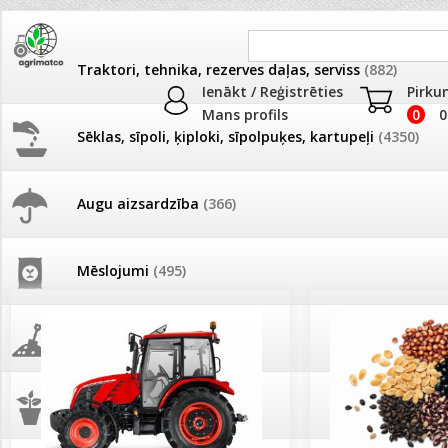
Traktori, tehnika, rezerves daļas, serviss
(882)
Ienākt / Reģistrēties
Pirku
Mans profils
0
0
Sēklas, sīpoli, ķiploki, sīpolpuķes, kartupeļi
(4350)
JAUNUMI
AKCIJAS
Augu aizsardzība
(366)
Pašlasīšanas vietu katalogs
AKCIJAS komplekts - 
frēze + mulčieris + p
Mēslojumi
(495)
26.05. Vebinārs - Kā ierobežot
gliemežus piemājas dārzā un
AKCIJAS komplekts - S
pilsētvidē?
frontālais iekrāvējs +
mulčieris + piekabe
Augsne, kūdra, mulča
(70)
Darba laiks Līgo svētkos
AKCIJAS komplekts - 
Podi un kasetes
(646)
frēze + mulčieris
Ūdens piemērotības noteikšana
smidzinājumu veikšanai