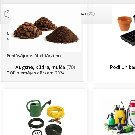
Palīglīdzekļi augu audzēšanai
(72)
Klientu Diena
Novatec - izcils mēslošanai arī
sezonas otrajā pusē!
Piedāvājums ābeļdārziem
Augsne, kūdra, mulča
(70)
Podi un k
TOP piemājas dārzam 2024