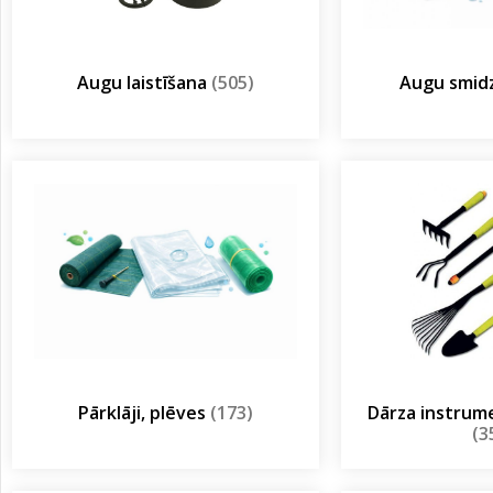
Augu laistīšana
(505)
Augu smidz
Pārklāji, plēves
(173)
Dārza instrum
(3