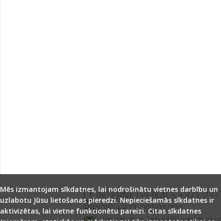
Mēs izmantojam sīkdatnes, lai nodrošinātu vietnes darbību un
INTERNETVEIKALS +371 237
uzlabotu Jūsu lietošanas pieredzi. Nepieciešamās sīkdatnes ir
BIROJS +371 29501001
aktivizētas, lai vietne funkcionētu pareizi. Citas sīkdatnes
agrimatco.latvia@agrimatc