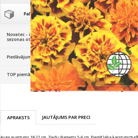
Palīglīdzekļi augu audzēšanai
(72)
Klientu Diena
Novatec - izcils mēslošanai arī
sezonas otrajā pusē!
Piedāvājums ābeļdārziem
TOP piemājas dārzam 2024
JAUTĀJUMS PAR PRECI
APRAKSTS
Auga augstums 18-22 cm. Ziedu diametrs 5-6 cm. Piemīt laba karstumizturī