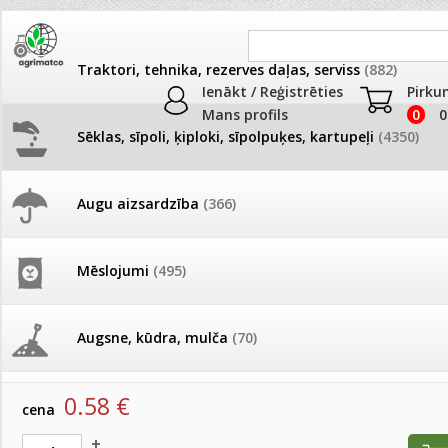
Traktori, tehnika, rezerves daļas, serviss
(882)
Ienākt / Reģistrēties
Pirku
Mans profils
0
0
Sēklas, sīpoli, ķiploki, sīpolpuķes, kartupeļi
(4350)
JAUNUMI
AKCIJAS
Augu aizsardzība
(366)
Agrimatco sērija Latvia
Pašlasīšanas vietu katalogs
AKCIJAS komplekts - 
frēze + mulčieris + p
Produkti
»
Sēklas, sīpoli, ķiploki, sīpolpuķes, kartupeļi
»
Sēklas m
Mēslojumi
(495)
Agrimatco sērija Latvia
26.05. Vebinārs - Kā ierobežot
gliemežus piemājas dārzā un
AKCIJAS komplekts - S
pilsētvidē?
frontālais iekrāvējs +
Samtenes Little Hero mix 30s AMC
mulčieris + piekabe
Augsne, kūdra, mulča
(70)
artikuls:
473011411
EAN:
4750473011411
Darba laiks Līgo svētkos
AKCIJAS komplekts - 
0.58
€
Podi un kasetes
(646)
frēze + mulčieris
cena
Ūdens piemērotības noteikšana
smidzinājumu veikšanai