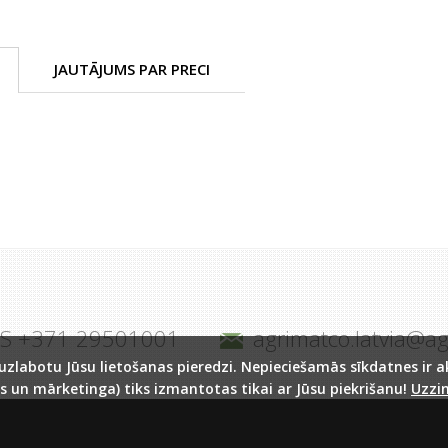
JAUTĀJUMS PAR PRECI
JS +371 29501001
agrimatco.latvia@a
labotu Jūsu lietošanas pieredzi. Nepieciešamās sīkdatnes ir akt
s un mārketinga) tiks izmantotas tikai ar Jūsu piekrišanu!
Uzzin