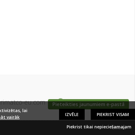
grimatco-eu.com
Tīraines iela 5c, Rīga
Pieteikties jaunumiem e-pastā
ivizētas, lai
IZVĒLE
PIEKRIST VISAM
āt vairāk
Piekrist tikai nepieciešamajam
DIRcms