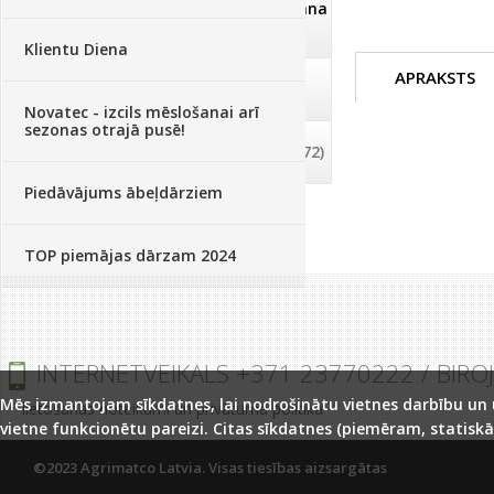
Dezinfekcija, tīrīšana, mazgāšana
(29)
Klientu Diena
APRAKSTS
Dažādi
(75)
Novatec - izcils mēslošanai arī
sezonas otrajā pusē!
Palīglīdzekļi augu audzēšanai
(72)
Piedāvājums ābeļdārziem
TOP piemājas dārzam 2024
INTERNETVEIKALS +371 23770222 / BIRO
Mēs izmantojam sīkdatnes, lai nodrošinātu vietnes darbību un uz
lietošanas noteikumi un privātuma politika
vietne funkcionētu pareizi. Citas sīkdatnes (piemēram, statiskā
©2023 Agrimatco Latvia. Visas tiesības aizsargātas