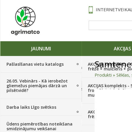
INTERNETVEIKAL
JAUNUMI
AKCIJAS
Samtene
Pašlasīšanas vietu katalogs
AKCIJAS komplekts - 
Traktori, tehnika, rezerves daļas,
frēze + mulčieris + p
serviss
(882)
Produkti
»
Sēklas, 
26.05. Vebinārs - Kā ierobežot
gliemežus piemājas dārzā un
AKCIJAS komplekts - S
Sēklas, sīpoli, ķiploki, sīpolpuķes,
pilsētvidē?
frontālais iekrāvējs +
kartupeļi
(4350)
mulčieris + piekabe
Darba laiks Līgo svētkos
Augu aizsardzība
(366)
AKCIJAS komplekts - 
frēze + mulčieris
Ūdens piemērotības noteikšana
Mēslojumi
(495)
smidzinājumu veikšanai