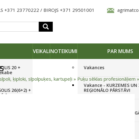
S +371 23770222 / BIROJS +371 29501001
agrimatco
VEIKALI
NOTEIKUMI
PAR MUMS
s
SOLIS 20 +
Vakances
iekabe
sīpoli, ķiploki, sīpolpuķes, kartupeļi
»
Puķu sēklas profesionāļiem
Vakance - KURZEMES UN
OLIS 26(6+2) +
REĢIONĀLO PĀRSTĀVI
 frēze +
Vakance - NOLIKTAVAS
STRĀDNIEKU VEIKALĀ RĪG
SOLIS 26 HST +
Pieteikties jaunumiem