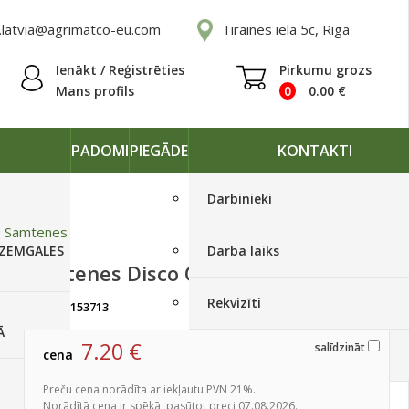
.latvia@agrimatco-eu.com
Tīraines iela 5c, Rīga
Ienākt / Reģistrēties
Pirkumu grozs
Mans profils
0
0.00
€
PADOMI
PIEGĀDE
KONTAKTI
Darbinieki
»
Samtenes
 ZEMGALES
Darba laiks
Samtenes Disco Orange 1000s
Rekvizīti
artikuls:
153713
Izpārdots
Ā
7.20
€
salīdzināt
cena
Piegādes grafiki
Preču cena norādīta ar iekļautu PVN 21%.
Norādītā cena ir spēkā, pasūtot preci 07.08.2026.