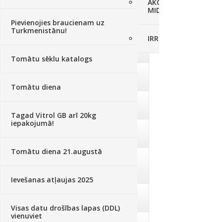
AKCIJAS komplekts - 
MID MOWER + piekab
Augsne, kūdra, mulča
(70)
Pievienojies braucienam uz
Turkmenistānu!
IRRITEC Pilienlaistīš
Podi un kasetes
(646)
Tomātu sēklu katalogs
Augu laistīšana
(505)
Tomātu diena
Augu smidzinātāji
(40)
Tagad Vitrol GB arī 20kg
iepakojumā!
Pārklāji, plēves
(173)
Tomātu diena 21.augustā
Dārza instrumenti un tehnika
(359)
Ievešanas atļaujas 2025
Deratizācija, dezinsekcija
(95)
Visas datu drošības lapas (DDL)
vienuviet