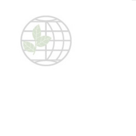
SOLIS 26 HST +
e
anas komplekti