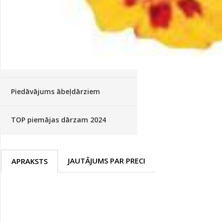
Palīglīdzekļi augu audzēšanai
(72)
Klientu Diena
Novatec - izcils mēslošanai arī
sezonas otrajā pusē!
Piedāvājums ābeļdārziem
TOP piemājas dārzam 2024
JAUTĀJUMS PAR PRECI
APRAKSTS