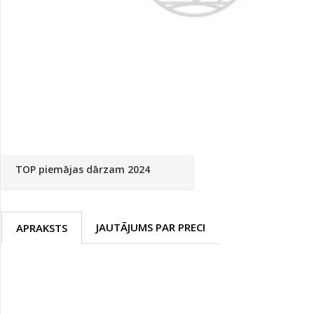
Palīglīdzekļi augu audzēšanai
(72)
Klientu Diena
Novatec - izcils mēslošanai arī
sezonas otrajā pusē!
Piedāvājums ābeļdārziem
TOP piemājas dārzam 2024
JAUTĀJUMS PAR PRECI
APRAKSTS