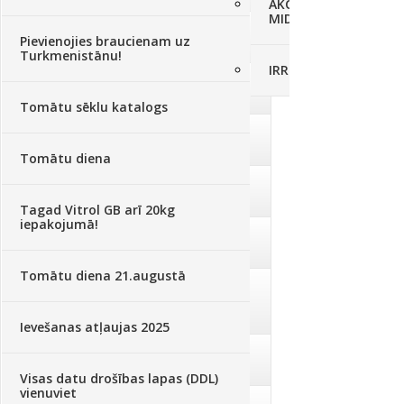
AKCIJAS komplekts - 
MID MOWER + piekab
Augsne, kūdra, mulča
(70)
Pievienojies braucienam uz
Turkmenistānu!
IRRITEC Pilienlaistīš
Podi un kasetes
(646)
Tomātu sēklu katalogs
Augu laistīšana
(505)
Tomātu diena
Augu smidzinātāji
(40)
Tagad Vitrol GB arī 20kg
iepakojumā!
Pārklāji, plēves
(173)
Tomātu diena 21.augustā
Dārza instrumenti un tehnika
(359)
Ievešanas atļaujas 2025
Deratizācija, dezinsekcija
(95)
Visas datu drošības lapas (DDL)
vienuviet