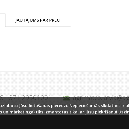
JAUTĀJUMS PAR PRECI
JS +371 29501001
agrimatco.latvia@a
labotu Jūsu lietošanas pieredzi. Nepieciešamās sīkdatnes ir akt
s un mārketinga) tiks izmantotas tikai ar Jūsu piekrišanu!
Uzzin