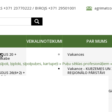
S +371 23770222 / BIROJS +371 29501001
agrimatco
VEIKALI
NOTEIKUMI
PAR MUMS
s
SOLIS 20 +
Vakances
iekabe
sīpoli, ķiploki, sīpolpuķes, kartupeļi
»
Puķu sēklas profesionāļiem
Vakance - KURZEMES UN
OLIS 26(6+2) +
REĢIONĀLO PĀRSTĀVI
 frēze +
Vakance - NOLIKTAVAS
STRĀDNIEKU VEIKALĀ RĪG
SOLIS 26 HST +
Pieteikties jaunumiem