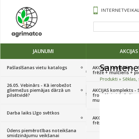
INTERNETVEIKAL
JAUNUMI
AKCIJAS
Samtene
Pašlasīšanas vietu katalogs
AKCIJAS komplekts - 
Traktori, tehnika, rezerves daļas,
frēze + mulčieris + p
serviss
(882)
Produkti
»
Sēklas, 
26.05. Vebinārs - Kā ierobežot
gliemežus piemājas dārzā un
AKCIJAS komplekts - S
Sēklas, sīpoli, ķiploki, sīpolpuķes,
pilsētvidē?
frontālais iekrāvējs +
kartupeļi
(4350)
mulčieris + piekabe
Darba laiks Līgo svētkos
Augu aizsardzība
(366)
AKCIJAS komplekts - 
frēze + mulčieris
Ūdens piemērotības noteikšana
Mēslojumi
(495)
smidzinājumu veikšanai