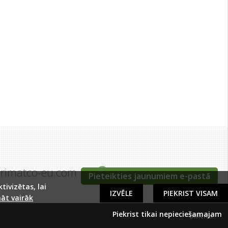
grimatco-eu.com
Tīraines iela 5c, Rīga
Pieteikties jaunumiem e-pastā
ivizētas, lai
IZVĒLE
PIEKRIST VISAM
āt vairāk
Piekrist tikai nepieciešamajam
DIRcms