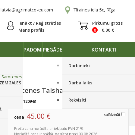
.latvia@agrimatco-eu.com
Tīraines iela 5c, Rīga
Ienākt / Reģistrēties
Pirkumu grozs
Mans profils
0
0.00
€
PADOMI
PIEGĀDE
KONTAKTI
Darbinieki
»
Samtenes
 ZEMGALES
Darba laiks
Samtenes Taishan 1000s
Rekvizīti
artikuls:
120943
Izpārdots
Ā
45.00
€
salīdzināt
cena
Piegādes grafiki
Preču cena norādīta ar iekļautu PVN 21%.
Norādītā cena ir spēkā, pasūtot preci 09.08.2026.