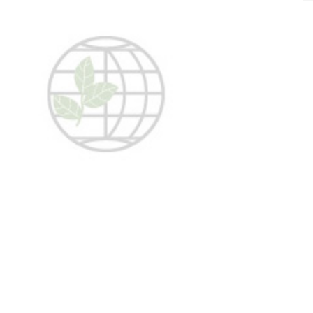
SOLIS 26 HST +
e
anas komplekti