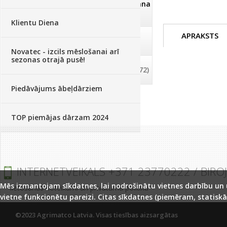
Dezinfekcija, tīrīšana, mazgāšana
(29)
Klientu Diena
APRAKSTS
Dažādi
(75)
Novatec - izcils mēslošanai arī
sezonas otrajā pusē!
Palīglīdzekļi augu audzēšanai
(72)
Piedāvājums ābeļdārziem
TOP piemājas dārzam 2024
INTERNETVEIKALS +371 23770222 / BIRO
Mēs izmantojam sīkdatnes, lai nodrošinātu vietnes darbību un uz
lietošanas noteikumi un privātuma politika
vietne funkcionētu pareizi. Citas sīkdatnes (piemēram, statiskā
©2023 Agrimatco Latvia. Visas tiesības aizsargātas