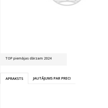
Palīglīdzekļi augu audzēšanai
(72)
Klientu Diena
Novatec - izcils mēslošanai arī
sezonas otrajā pusē!
Piedāvājums ābeļdārziem
TOP piemājas dārzam 2024
JAUTĀJUMS PAR PRECI
APRAKSTS