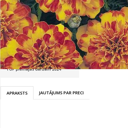
Palīglīdzekļi augu audzēšanai
(72)
Klientu Diena
Novatec - izcils mēslošanai arī
sezonas otrajā pusē!
Piedāvājums ābeļdārziem
TOP piemājas dārzam 2024
JAUTĀJUMS PAR PRECI
APRAKSTS