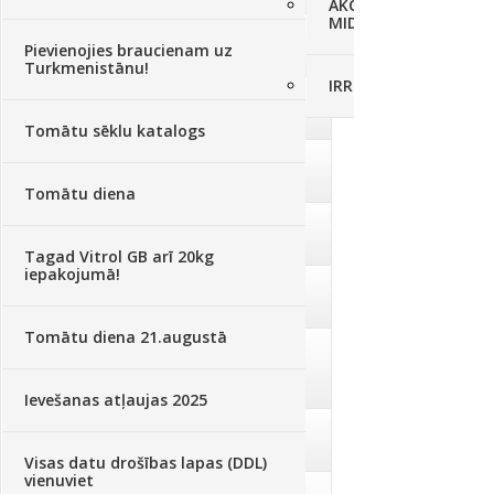
AKCIJAS komplekts - 
MID MOWER + piekab
Augsne, kūdra, mulča
(70)
Pievienojies braucienam uz
Turkmenistānu!
IRRITEC Pilienlaistīš
Podi un kasetes
(646)
Tomātu sēklu katalogs
Augu laistīšana
(505)
Tomātu diena
Augu smidzinātāji
(40)
Tagad Vitrol GB arī 20kg
iepakojumā!
Pārklāji, plēves
(173)
Tomātu diena 21.augustā
Dārza instrumenti un tehnika
(359)
Ievešanas atļaujas 2025
Deratizācija, dezinsekcija
(95)
Visas datu drošības lapas (DDL)
vienuviet