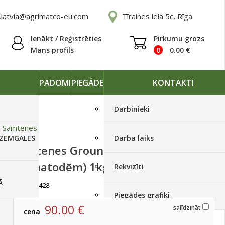
.latvia@agrimatco-eu.com
Tīraines iela 5c, Rīga
Ienākt / Reģistrēties
Pirkumu grozs
Mans profils
0
0.00
€
PADOMI
PIEGĀDE
KONTAKTI
Darbinieki
»
Samtenes
 ZEMGALES
Darba laiks
Samtenes Ground Control
(nematodēm) 1kg
Rekvizīti
Ā
artikuls:
428
Izpārdots
Piegādes grafiki
90.00
€
salīdzināt
cena