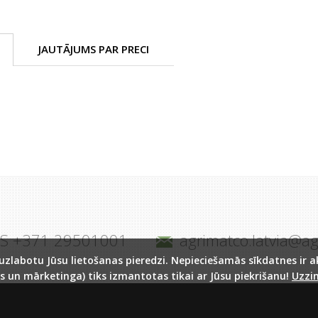
JAUTĀJUMS PAR PRECI
JS +371 29501001
agrimatco.latvia@a
labotu Jūsu lietošanas pieredzi. Nepieciešamās sīkdatnes ir akt
s un mārketinga) tiks izmantotas tikai ar Jūsu piekrišanu!
Uzzin