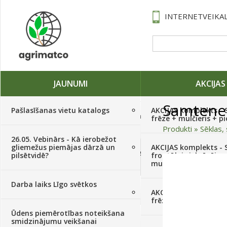
INTERNETVEIKAL
JAUNUMI
AKCIJAS
Samtene
Pašlasīšanas vietu katalogs
AKCIJAS komplekts - 
Traktori, tehnika, rezerves daļas,
frēze + mulčieris + p
serviss
(882)
Produkti
»
Sēklas, 
26.05. Vebinārs - Kā ierobežot
gliemežus piemājas dārzā un
AKCIJAS komplekts - S
Sēklas, sīpoli, ķiploki, sīpolpuķes,
pilsētvidē?
frontālais iekrāvējs +
kartupeļi
(4350)
mulčieris + piekabe
Darba laiks Līgo svētkos
Augu aizsardzība
(366)
AKCIJAS komplekts - 
frēze + mulčieris
Ūdens piemērotības noteikšana
Mēslojumi
(495)
smidzinājumu veikšanai