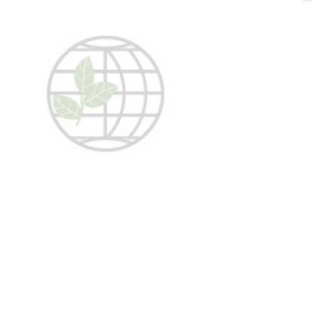
SOLIS 26 HST +
e
anas komplekti