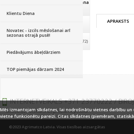
Dezinfekcija, tīrīšana, mazgāšana
(29)
Klientu Diena
APRAKSTS
Dažādi
(75)
Novatec - izcils mēslošanai arī
sezonas otrajā pusē!
Palīglīdzekļi augu audzēšanai
(72)
Piedāvājums ābeļdārziem
TOP piemājas dārzam 2024
INTERNETVEIKALS +371 23770222 / BIRO
Mēs izmantojam sīkdatnes, lai nodrošinātu vietnes darbību un uz
lietošanas noteikumi un privātuma politika
vietne funkcionētu pareizi. Citas sīkdatnes (piemēram, statiskā
©2023 Agrimatco Latvia. Visas tiesības aizsargātas