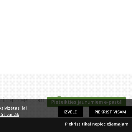
grimatco-eu.com
Tīraines iela 5c, Rīga
Pieteikties jaunumiem e-pastā
ivizētas, lai
IZVĒLE
PIEKRIST VISAM
āt vairāk
Piekrist tikai nepieciešamajam
DIRcms