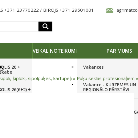
S +371 23770222 / BIROJS +371 29501001
agrimatco
VEIKALI
NOTEIKUMI
PAR MUMS
s
SOLIS 20 +
Vakances
iekabe
sīpoli, ķiploki, sīpolpuķes, kartupeļi
»
Puķu sēklas profesionāļiem
Vakance - KURZEMES UN
OLIS 26(6+2) +
REĢIONĀLO PĀRSTĀVI
 frēze +
Vakance - NOLIKTAVAS
STRĀDNIEKU VEIKALĀ RĪG
SOLIS 26 HST +
Pieteikties jaunumiem