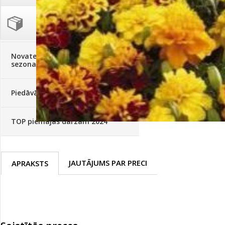
Palīglīdzekļi augu audzēšanai
(72)
Klientu Diena
Novatec - izcils mēslošanai arī
sezonas otrajā pusē!
Piedāvājums ābeļdārziem
TOP piemājas dārzam 2024
JAUTĀJUMS PAR PRECI
APRAKSTS