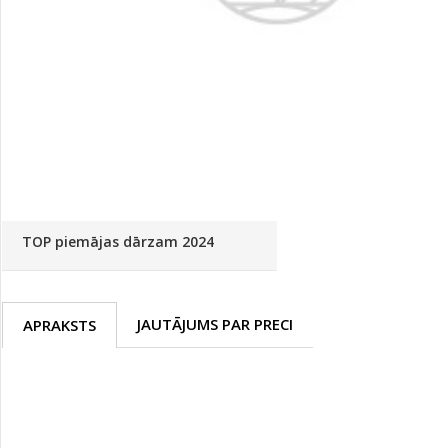
Palīglīdzekļi augu audzēšanai
(72)
Klientu Diena
Novatec - izcils mēslošanai arī
sezonas otrajā pusē!
Piedāvājums ābeļdārziem
TOP piemājas dārzam 2024
JAUTĀJUMS PAR PRECI
APRAKSTS