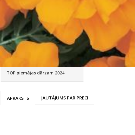
Palīglīdzekļi augu audzēšanai
(72)
Klientu Diena
Novatec - izcils mēslošanai arī
sezonas otrajā pusē!
Piedāvājums ābeļdārziem
TOP piemājas dārzam 2024
JAUTĀJUMS PAR PRECI
APRAKSTS