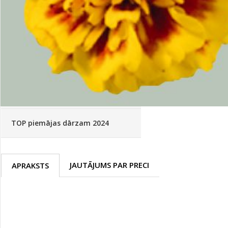
Palīglīdzekļi augu audzēšanai
(72)
Klientu Diena
Novatec - izcils mēslošanai arī
sezonas otrajā pusē!
Piedāvājums ābeļdārziem
TOP piemājas dārzam 2024
JAUTĀJUMS PAR PRECI
APRAKSTS