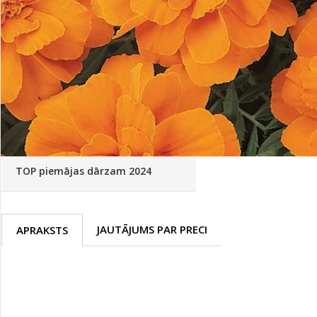
Palīglīdzekļi augu audzēšanai
(72)
Klientu Diena
Novatec - izcils mēslošanai arī
sezonas otrajā pusē!
Piedāvājums ābeļdārziem
TOP piemājas dārzam 2024
JAUTĀJUMS PAR PRECI
APRAKSTS