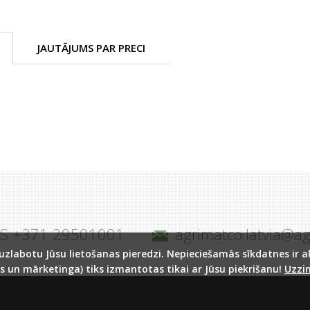
JAUTĀJUMS PAR PRECI
JS +371 29501001
agrimatco.latvia@a
labotu Jūsu lietošanas pieredzi. Nepieciešamās sīkdatnes ir akt
s un mārketinga) tiks izmantotas tikai ar Jūsu piekrišanu!
Uzzin