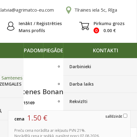
.latvia@agrimatco-eu.com
Tīraines iela 5c, Rīga
Ienākt / Reģistrēties
Pirkumu grozs
Mans profils
0
0.00
€
PADOMI
PIEGĀDE
KONTAKTI
Darbinieki
»
Samtenes
 ZEMGALES
Darba laiks
Samtenes Bonanza Bee 100 s
Rekvizīti
artikuls:
15169
Izpārdots
Ā
1.50
€
salīdzināt
cena
Piegādes grafiki
Preču cena norādīta ar iekļautu PVN 21%.
Norādītā cena ir spēkā, pasūtot preci 07.08.2026.