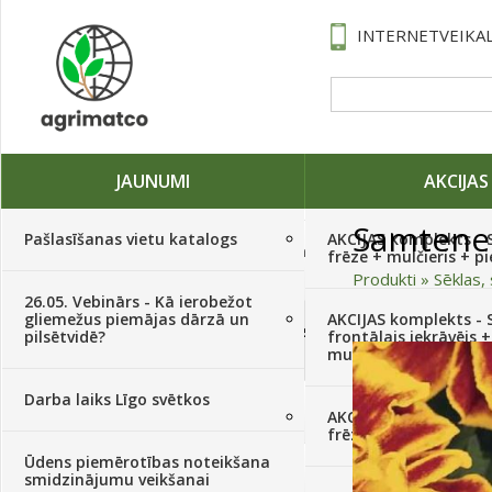
INTERNETVEIKAL
JAUNUMI
AKCIJAS
Samtene
Pašlasīšanas vietu katalogs
AKCIJAS komplekts - 
Traktori, tehnika, rezerves daļas,
frēze + mulčieris + p
serviss
(882)
Produkti
»
Sēklas, 
26.05. Vebinārs - Kā ierobežot
gliemežus piemājas dārzā un
AKCIJAS komplekts - S
Sēklas, sīpoli, ķiploki, sīpolpuķes,
pilsētvidē?
frontālais iekrāvējs +
kartupeļi
(4350)
mulčieris + piekabe
Darba laiks Līgo svētkos
Augu aizsardzība
(366)
AKCIJAS komplekts - 
frēze + mulčieris
Ūdens piemērotības noteikšana
Mēslojumi
(495)
smidzinājumu veikšanai