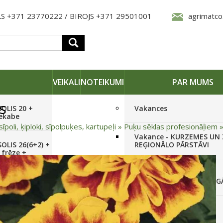
S +371 23770222 / BIROJS +371 29501001
agrimatco
VEIKALI
NOTEIKUMI
PAR MUMS
s
SOLIS 20 +
Vakances
iekabe
sīpoli, ķiploki, sīpolpuķes, kartupeļi
»
Puķu sēklas profesionāļiem
Vakance - KURZEMES UN
OLIS 26(6+2) +
REĢIONĀLO PĀRSTĀVI
 frēze +
Vakance - NOLIKTAVAS
STRĀDNIEKU VEIKALĀ RĪG
SOLIS 26 HST +
Pieteikties jaunumiem