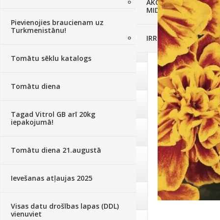
AKCIJAS komplekts - 
MID MOWER + piekab
Augsne, kūdra, mulča
(70)
Pievienojies braucienam uz
Turkmenistānu!
IRRITEC Pilienlaistīš
Podi un kasetes
(646)
Tomātu sēklu katalogs
Augu laistīšana
(505)
Tomātu diena
Augu smidzinātāji
(40)
Tagad Vitrol GB arī 20kg
iepakojumā!
Pārklāji, plēves
(173)
Tomātu diena 21.augustā
Dārza instrumenti un tehnika
(359)
Ievešanas atļaujas 2025
Deratizācija, dezinsekcija
(95)
Visas datu drošības lapas (DDL)
vienuviet