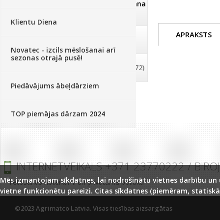
Dezinfekcija, tīrīšana, mazgāšana
(29)
Klientu Diena
APRAKSTS
Dažādi
(75)
Novatec - izcils mēslošanai arī
sezonas otrajā pusē!
Palīglīdzekļi augu audzēšanai
(72)
Piedāvājums ābeļdārziem
TOP piemājas dārzam 2024
INTERNETVEIKALS +371 23770222 / BIRO
Mēs izmantojam sīkdatnes, lai nodrošinātu vietnes darbību un uz
lietošanas noteikumi un privātuma politika
vietne funkcionētu pareizi. Citas sīkdatnes (piemēram, statiskā
©2023 Agrimatco Latvia. Visas tiesības aizsargātas