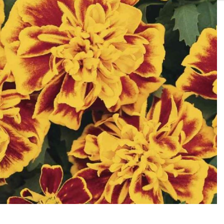
SOLIS 26 HST +
e
anas komplekti