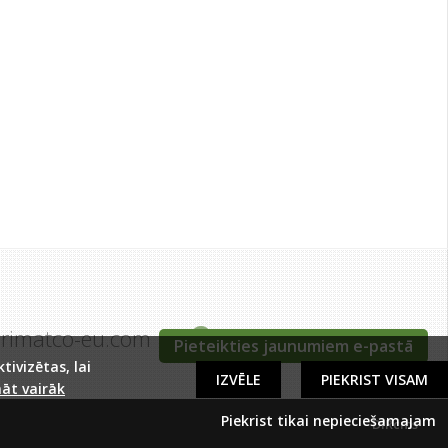
grimatco-eu.com
Tīraines iela 5c, Rīga
Pieteikties jaunumiem e-pastā
ivizētas, lai
IZVĒLE
PIEKRIST VISAM
āt vairāk
Piekrist tikai nepieciešamajam
DIRcms