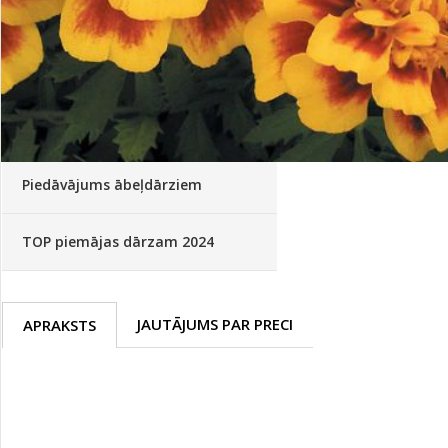
Palīglīdzekļi augu audzēšanai
(72)
Klientu Diena
Novatec - izcils mēslošanai arī
sezonas otrajā pusē!
Piedāvājums ābeļdārziem
TOP piemājas dārzam 2024
JAUTĀJUMS PAR PRECI
APRAKSTS