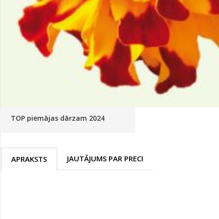
Palīglīdzekļi augu audzēšanai
(72)
Klientu Diena
Novatec - izcils mēslošanai arī
sezonas otrajā pusē!
Piedāvājums ābeļdārziem
TOP piemājas dārzam 2024
JAUTĀJUMS PAR PRECI
APRAKSTS