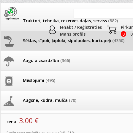
Traktori, tehnika, rezerves daļas, serviss
(882)
Ienākt / Reģistrēties
Pirku
Mans profils
0
0
Sēklas, sīpoli, ķiploki, sīpolpuķes, kartupeļi
(4350)
JAUNUMI
AKCIJAS
Augu aizsardzība
(366)
Samtenes
Pašlasīšanas vietu katalogs
AKCIJAS komplekts - 
frēze + mulčieris + p
Produkti
»
Sēklas, sīpoli, ķiploki, sīpolpuķes, kartupeļi
»
Puķu sēk
Mēslojumi
(495)
Samtenes
26.05. Vebinārs - Kā ierobežot
gliemežus piemājas dārzā un
AKCIJAS komplekts - S
pilsētvidē?
frontālais iekrāvējs +
Samtenes Marvel II F1 Yellow 50s
mulčieris + piekabe
Augsne, kūdra, mulča
(70)
artikuls:
129421
EAN:
4750473016911
Darba laiks Līgo svētkos
AKCIJAS komplekts - 
3.00
€
Podi un kasetes
(646)
frēze + mulčieris
cena
Ūdens piemērotības noteikšana
smidzinājumu veikšanai
Preču cena norādīta ar iekļautu PVN 21%.