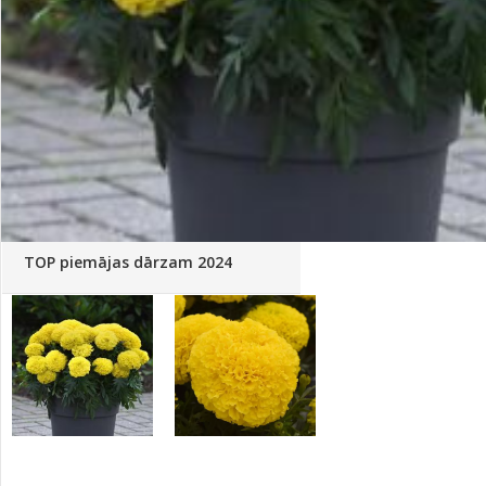
Palīglīdzekļi augu audzēšanai
(72)
Klientu Diena
Novatec - izcils mēslošanai arī
sezonas otrajā pusē!
Piedāvājums ābeļdārziem
TOP piemājas dārzam 2024