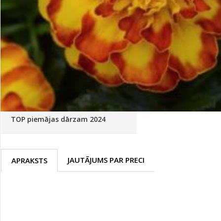
Palīglīdzekļi augu audzēšanai
(72)
Klientu Diena
Novatec - izcils mēslošanai arī
sezonas otrajā pusē!
Piedāvājums ābeļdārziem
TOP piemājas dārzam 2024
JAUTĀJUMS PAR PRECI
APRAKSTS