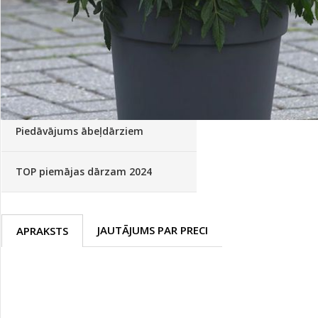
Palīglīdzekļi augu audzēšanai
(72)
Klientu Diena
Novatec - izcils mēslošanai arī
sezonas otrajā pusē!
Piedāvājums ābeļdārziem
TOP piemājas dārzam 2024
JAUTĀJUMS PAR PRECI
APRAKSTS