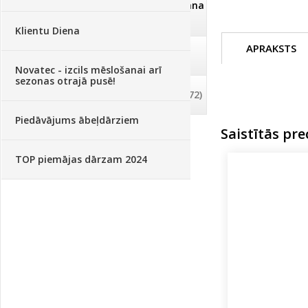
Dezinfekcija, tīrīšana, mazgāšana
(29)
Klientu Diena
APRAKSTS
Dažādi
(75)
Novatec - izcils mēslošanai arī
sezonas otrajā pusē!
Palīglīdzekļi augu audzēšanai
(72)
Piedāvājums ābeļdārziem
Saistītās pre
TOP piemājas dārzam 2024