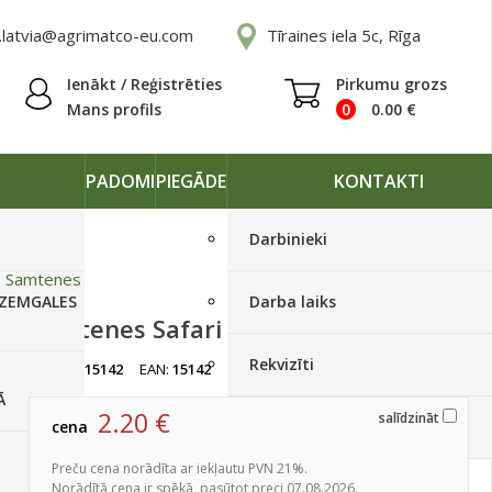
.latvia@agrimatco-eu.com
Tīraines iela 5c, Rīga
Ienākt / Reģistrēties
Pirkumu grozs
Mans profils
0
0.00
€
PADOMI
PIEGĀDE
KONTAKTI
Darbinieki
»
Samtenes
 ZEMGALES
Darba laiks
Samtenes Safari Bolero 250s
Rekvizīti
artikuls:
15142
EAN:
15142
Izpārdots
Ā
2.20
€
salīdzināt
cena
Piegādes grafiki
Preču cena norādīta ar iekļautu PVN 21%.
Norādītā cena ir spēkā, pasūtot preci 07.08.2026.