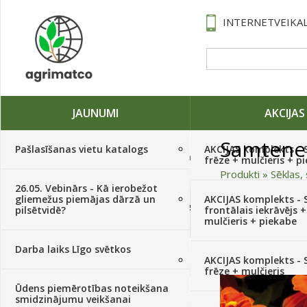
INTERNETVEIKAL
JAUNUMI
AKCIJAS
Samtene
Pašlasīšanas vietu katalogs
AKCIJAS komplekts - 
Traktori, tehnika, rezerves daļas,
frēze + mulčieris + p
serviss
(882)
Produkti
»
Sēklas, 
26.05. Vebinārs - Kā ierobežot
gliemežus piemājas dārzā un
AKCIJAS komplekts - S
Sēklas, sīpoli, ķiploki, sīpolpuķes,
pilsētvidē?
frontālais iekrāvējs +
kartupeļi
(4350)
mulčieris + piekabe
Darba laiks Līgo svētkos
Augu aizsardzība
(366)
AKCIJAS komplekts - 
frēze + mulčieris
Ūdens piemērotības noteikšana
Mēslojumi
(495)
smidzinājumu veikšanai