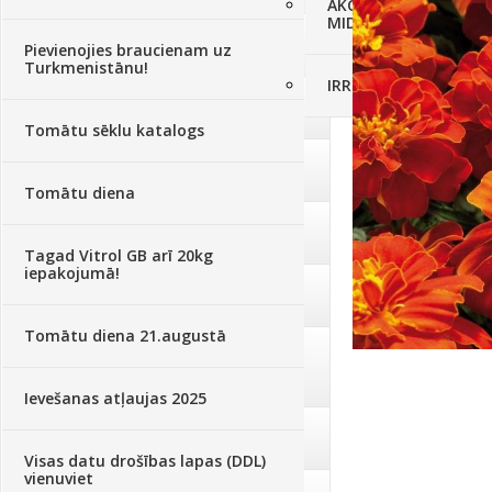
AKCIJAS komplekts - 
MID MOWER + piekab
Augsne, kūdra, mulča
(70)
Pievienojies braucienam uz
Turkmenistānu!
IRRITEC Pilienlaistīš
Podi un kasetes
(646)
Tomātu sēklu katalogs
Augu laistīšana
(505)
Tomātu diena
Augu smidzinātāji
(40)
Tagad Vitrol GB arī 20kg
iepakojumā!
Pārklāji, plēves
(173)
Tomātu diena 21.augustā
Dārza instrumenti un tehnika
(359)
Ievešanas atļaujas 2025
Deratizācija, dezinsekcija
(95)
Visas datu drošības lapas (DDL)
vienuviet