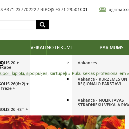
S +371 23770222 / BIROJS +371 29501001
agrimatco
VEIKALI
NOTEIKUMI
PAR MUMS
s
SOLIS 20 +
Vakances
iekabe
sīpoli, ķiploki, sīpolpuķes, kartupeļi
»
Puķu sēklas profesionāļiem
Vakance - KURZEMES UN
OLIS 26(6+2) +
REĢIONĀLO PĀRSTĀVI
 frēze +
Vakance - NOLIKTAVAS
STRĀDNIEKU VEIKALĀ RĪG
SOLIS 26 HST +
Pieteikties jaunumiem