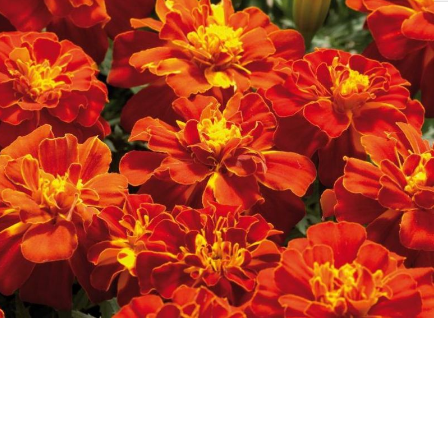
SOLIS 26 HST +
e
anas komplekti