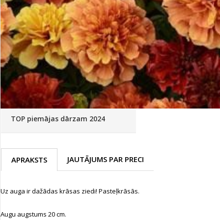
Palīglīdzekļi augu audzēšanai
(72)
Klientu Diena
Novatec - izcils mēslošanai arī
sezonas otrajā pusē!
Piedāvājums ābeļdārziem
TOP piemājas dārzam 2024
JAUTĀJUMS PAR PRECI
APRAKSTS
Uz auga ir dažādas krāsas ziedi! Pasteļkrāsās.
Augu augstums 20 cm.