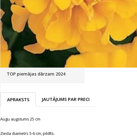
Palīglīdzekļi augu audzēšanai
(72)
Klientu Diena
Novatec - izcils mēslošanai arī
sezonas otrajā pusē!
Piedāvājums ābeļdārziem
TOP piemājas dārzam 2024
JAUTĀJUMS PAR PRECI
APRAKSTS
Augu augstums 25 cm
Zieda diametrs 5-6 cm, pildīts.