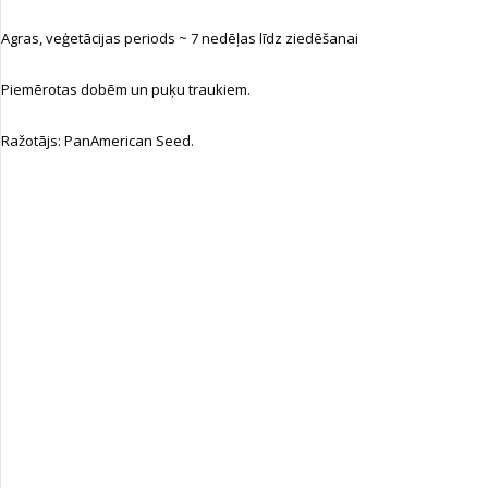
Agras, veģetācijas periods ~ 7 nedēļas līdz ziedēšanai
Piemērotas dobēm un puķu traukiem.
Ražotājs: PanAmerican Seed.