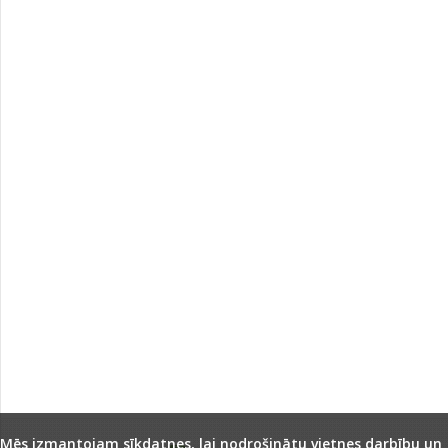
Mēs izmantojam sīkdatnes, lai nodrošinātu vietnes darbību un