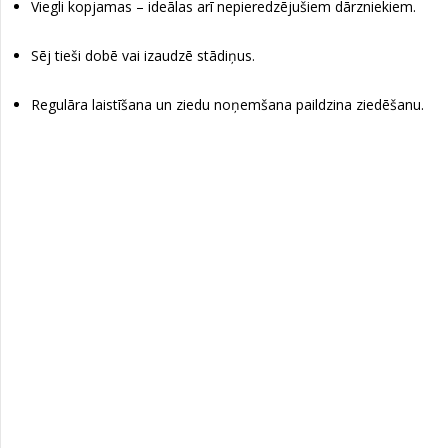
Viegli kopjamas – ideālas arī nepieredzējušiem dārzniekiem.
Sēj tieši dobē vai izaudzē stādiņus.
Regulāra laistīšana un ziedu noņemšana paildzina ziedēšanu.