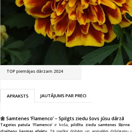
Palīglīdzekļi augu audzēšanai
(72)
Klientu Diena
Novatec - izcils mēslošanai arī
sezonas otrajā pusē!
Piedāvājums ābeļdārziem
TOP piemājas dārzam 2024
JAUTĀJUMS PAR PRECI
APRAKSTS
🌼 Samtenes ‘Flamenco’ – Spilgts ziedu šovs jūsu dārzā
Tagetes patula ‘Flamenco’
ir koša,
pildītu ziedu samtenes šķirne
dzeltenu liesmas efektu
. Tā piešķir dobēm un apmalēm dzīvīgumu u