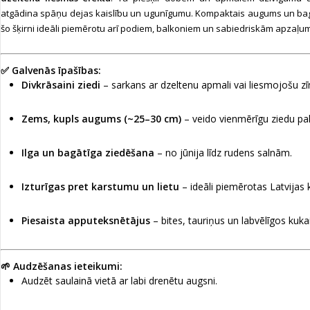
atgādina spāņu dejas kaislību un ugunīgumu. Kompaktais augums un ba
šo šķirni ideāli piemērotu arī podiem, balkoniem un sabiedriskām apza
✅ Galvenās īpašības:
Divkrāsaini ziedi
– sarkans ar dzeltenu apmali vai liesmojošu 
Zems, kupls augums (~25–30 cm)
– veido vienmērīgu ziedu pak
Ilga un bagātīga ziedēšana
– no jūnija līdz rudens salnām.
Izturīgas pret karstumu un lietu
– ideāli piemērotas Latvijas
Piesaista apputeksnētājus
– bites, tauriņus un labvēlīgos kuka
🌱 Audzēšanas ieteikumi:
Audzēt saulainā vietā ar labi drenētu augsni.