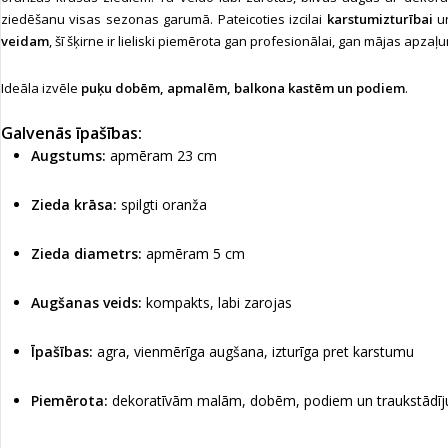
ziedēšanu visas sezonas garumā. Pateicoties izcilai
karstumizturībai
u
veidam
, šī šķirne ir lieliski piemērota gan profesionālai, gan mājas apza
Ideāla izvēle
puķu dobēm, apmalēm, balkona kastēm un podiem
.
Galvenās īpašības:
Augstums:
apmēram 23 cm
Zieda krāsa:
spilgti oranža
Zieda diametrs:
apmēram 5 cm
Augšanas veids:
kompakts, labi zarojas
Īpašības:
agra, vienmērīga augšana, izturīga pret karstumu
Piemērota:
dekoratīvām malām, dobēm, podiem un traukstādī