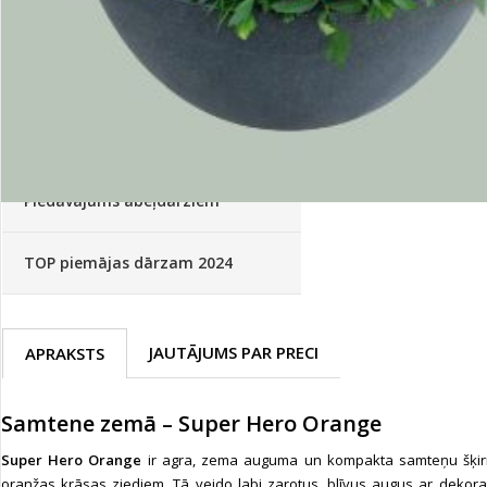
Palīglīdzekļi augu audzēšanai
(72)
Klientu Diena
Novatec - izcils mēslošanai arī
sezonas otrajā pusē!
Piedāvājums ābeļdārziem
TOP piemājas dārzam 2024
JAUTĀJUMS PAR PRECI
APRAKSTS
Samtene zemā – Super Hero Orange
Super Hero Orange
ir agra, zema auguma un kompakta samteņu šķirn
oranžas krāsas ziediem. Tā veido labi zarotus, blīvus augus ar dekora