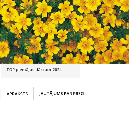
Palīglīdzekļi augu audzēšanai
(72)
Klientu Diena
Novatec - izcils mēslošanai arī
sezonas otrajā pusē!
Piedāvājums ābeļdārziem
TOP piemājas dārzam 2024
JAUTĀJUMS PAR PRECI
APRAKSTS