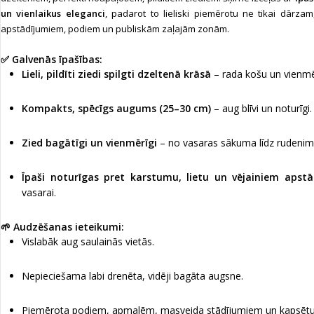
un vienlaikus eleganci
, padarot to lieliski piemērotu ne tikai dārzam
apstādījumiem, podiem un publiskām zaļajām zonām.
✅ Galvenās īpašības:
Lieli, pildīti ziedi spilgti dzeltenā krāsā
– rada košu un vienmē
Kompakts, spēcīgs augums (25–30 cm)
– aug blīvi un noturīgi.
Zied bagātīgi un vienmērīgi
– no vasaras sākuma līdz rudenim
Īpaši noturīgas pret karstumu, lietu un vējainiem apstā
vasarai.
🌱 Audzēšanas ieteikumi:
Vislabāk aug saulainās vietās.
Nepieciešama labi drenēta, vidēji bagāta augsne.
Piemērota podiem, apmalēm, masveida stādījumiem un kapsēt