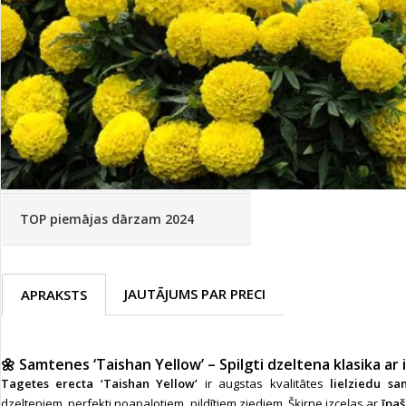
Palīglīdzekļi augu audzēšanai
(72)
Klientu Diena
Novatec - izcils mēslošanai arī
sezonas otrajā pusē!
Piedāvājums ābeļdārziem
TOP piemājas dārzam 2024
JAUTĀJUMS PAR PRECI
APRAKSTS
🌼 Samtenes ‘Taishan Yellow’ – Spilgti dzeltena klasika ar 
Tagetes erecta ‘Taishan Yellow’
ir augstas kvalitātes
lielziedu sa
dzelteniem, perfekti noapaļotiem, pildītiem ziediem. Šķirne izceļas ar
īpaš