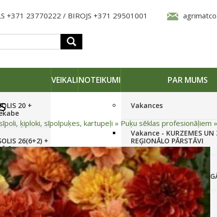
S +371 23770222 / BIROJS +371 29501001
agrimatco
VEIKALI
NOTEIKUMI
PAR MUMS
s
SOLIS 20 +
Vakances
iekabe
sīpoli, ķiploki, sīpolpuķes, kartupeļi
»
Puķu sēklas profesionāļiem
Vakance - KURZEMES UN
OLIS 26(6+2) +
REĢIONĀLO PĀRSTĀVI
 frēze +
Vakance - NOLIKTAVAS
STRĀDNIEKU VEIKALĀ RĪG
SOLIS 26 HST +
Pieteikties jaunumiem