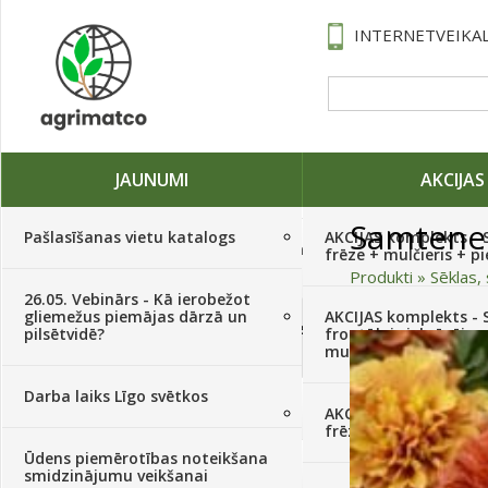
INTERNETVEIKAL
JAUNUMI
AKCIJAS
Samtene
Pašlasīšanas vietu katalogs
AKCIJAS komplekts - 
Traktori, tehnika, rezerves daļas,
frēze + mulčieris + p
serviss
(882)
Produkti
»
Sēklas, 
26.05. Vebinārs - Kā ierobežot
gliemežus piemājas dārzā un
AKCIJAS komplekts - S
Sēklas, sīpoli, ķiploki, sīpolpuķes,
pilsētvidē?
frontālais iekrāvējs +
kartupeļi
(4350)
mulčieris + piekabe
Darba laiks Līgo svētkos
Augu aizsardzība
(366)
AKCIJAS komplekts - 
frēze + mulčieris
Ūdens piemērotības noteikšana
Mēslojumi
(495)
smidzinājumu veikšanai