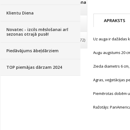
Dezinfekcija, tīrīšana, mazgāšana
(29)
Klientu Diena
APRAKSTS
Dažādi
(75)
Novatec - izcils mēslošanai arī
sezonas otrajā pusē!
Uz auga ir dažādas k
Palīglīdzekļi augu audzēšanai
(72)
Piedāvājums ābeļdārziem
Augu augstums 20 c
Zieda diametrs 6 cm, p
TOP piemājas dārzam 2024
Agras, veģetācijas p
Piemērotas dobēm u
Ražotājs: PanAmeric