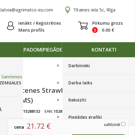
.latvia@agrimatco-eu.com
Tīraines iela 5c, Rīga
Ienākt / Reģistrēties
Pirkumu grozs
Mans profils
0
0.00
€
PADOMI
PIEGĀDE
KONTAKTI
Darbinieki
»
Samtenes
 ZEMGALES
Darba laiks
Samtenes Strawberry Blonde 1000
s(S)(MS)
Rekvizīti
Ā
artikuls:
15288132
EAN:
15288132
Ir noliktavā
Piegādes grafiki
21.72
€
salīdzināt
cena