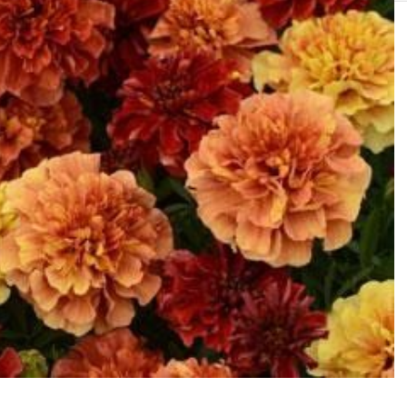
SOLIS 26 HST +
e
anas komplekti