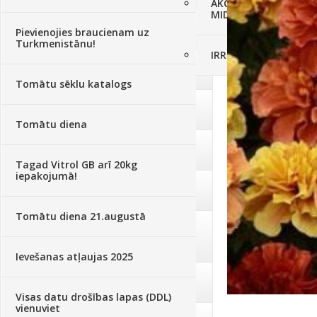
AKCIJAS komplekts - 
MID MOWER + piekab
Augsne, kūdra, mulča
(70)
Pievienojies braucienam uz
Turkmenistānu!
IRRITEC Pilienlaistīš
Podi un kasetes
(646)
Tomātu sēklu katalogs
Augu laistīšana
(505)
Tomātu diena
Augu smidzinātāji
(40)
Tagad Vitrol GB arī 20kg
iepakojumā!
Pārklāji, plēves
(173)
Tomātu diena 21.augustā
Dārza instrumenti un tehnika
(359)
Ievešanas atļaujas 2025
Deratizācija, dezinsekcija
(95)
Visas datu drošības lapas (DDL)
vienuviet