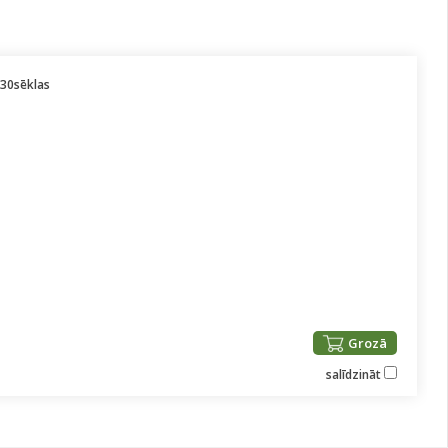
30sēklas
Grozā
salīdzināt