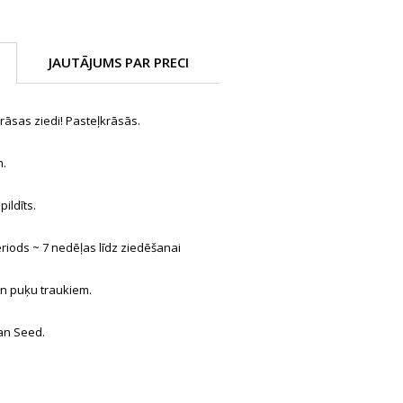
JAUTĀJUMS PAR PRECI
rāsas ziedi! Pasteļkrāsās.
m.
ildīts.
eriods ~ 7 nedēļas līdz ziedēšanai
n puķu traukiem.
an Seed.