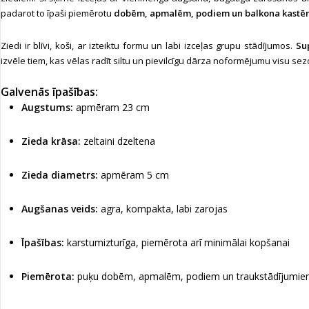
padarot to īpaši piemērotu
dobēm, apmalēm, podiem un balkona kastē
Ziedi ir blīvi, koši, ar izteiktu formu un labi izceļas grupu stādījumos.
Su
izvēle tiem, kas vēlas radīt siltu un pievilcīgu dārza noformējumu visu se
Galvenās īpašības:
Augstums:
apmēram 23 cm
Zieda krāsa:
zeltaini dzeltena
Zieda diametrs:
apmēram 5 cm
Augšanas veids:
agra, kompakta, labi zarojas
Īpašības:
karstumizturīga, piemērota arī minimālai kopšanai
Piemērota:
puķu dobēm, apmalēm, podiem un traukstādījumi