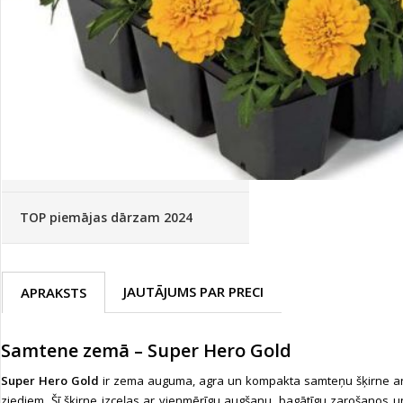
Palīglīdzekļi augu audzēšanai
(72)
Klientu Diena
Novatec - izcils mēslošanai arī
sezonas otrajā pusē!
Piedāvājums ābeļdārziem
TOP piemājas dārzam 2024
JAUTĀJUMS PAR PRECI
APRAKSTS
Samtene zemā – Super Hero Gold
Super Hero Gold
ir zema auguma, agra un kompakta samteņu šķirne ar 
ziediem. Šī šķirne izceļas ar vienmērīgu augšanu, bagātīgu zarošanos un