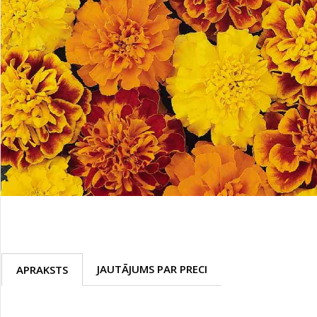
Palīglīdzekļi augu audzēšanai
(72)
Klientu Diena
Novatec - izcils mēslošanai arī
sezonas otrajā pusē!
Piedāvājums ābeļdārziem
TOP piemājas dārzam 2024
JAUTĀJUMS PAR PRECI
APRAKSTS