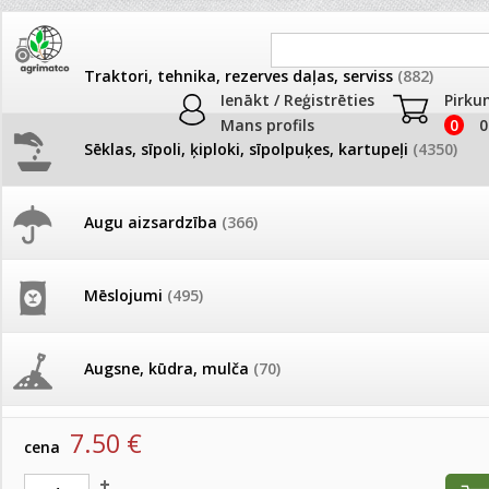
Traktori, tehnika, rezerves daļas, serviss
(882)
Ienākt / Reģistrēties
Pirku
Mans profils
0
0
Sēklas, sīpoli, ķiploki, sīpolpuķes, kartupeļi
(4350)
JAUNUMI
AKCIJAS
Augu aizsardzība
(366)
Samtenes
Pašlasīšanas vietu katalogs
AKCIJAS komplekts - 
frēze + mulčieris + p
Produkti
»
Sēklas, sīpoli, ķiploki, sīpolpuķes, kartupeļi
»
Puķu sēk
Mēslojumi
(495)
Samtenes
26.05. Vebinārs - Kā ierobežot
gliemežus piemājas dārzā un
AKCIJAS komplekts - S
pilsētvidē?
frontālais iekrāvējs +
Samtenes Bonanza Formula Mix 500 s(MS)
mulčieris + piekabe
Augsne, kūdra, mulča
(70)
artikuls:
15176
EAN:
15176
Darba laiks Līgo svētkos
AKCIJAS komplekts - 
7.50
€
Podi un kasetes
(646)
frēze + mulčieris
cena
Ūdens piemērotības noteikšana
smidzinājumu veikšanai