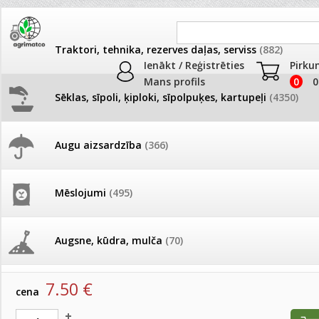
Traktori, tehnika, rezerves daļas, serviss
(882)
Ienākt / Reģistrēties
Pirku
Mans profils
0
0
Sēklas, sīpoli, ķiploki, sīpolpuķes, kartupeļi
(4350)
JAUNUMI
AKCIJAS
Augu aizsardzība
(366)
Samtenes
Pašlasīšanas vietu katalogs
AKCIJAS komplekts - 
frēze + mulčieris + p
Produkti
»
Sēklas, sīpoli, ķiploki, sīpolpuķes, kartupeļi
»
Puķu sēk
Mēslojumi
(495)
Samtenes
26.05. Vebinārs - Kā ierobežot
gliemežus piemājas dārzā un
AKCIJAS komplekts - S
pilsētvidē?
frontālais iekrāvējs +
Samtenes Bonanza Bolero 500 s(MS)
mulčieris + piekabe
Augsne, kūdra, mulča
(70)
artikuls:
15172
EAN:
15172
Darba laiks Līgo svētkos
AKCIJAS komplekts - 
7.50
€
Podi un kasetes
(646)
frēze + mulčieris
cena
Ūdens piemērotības noteikšana
smidzinājumu veikšanai