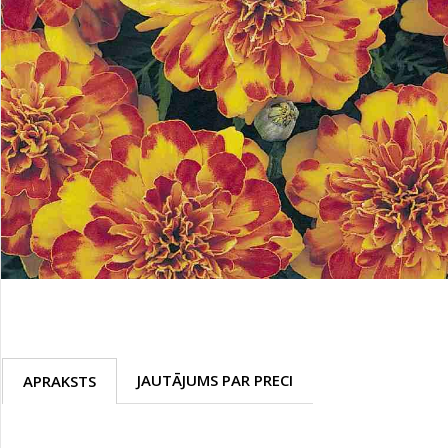
Palīglīdzekļi augu audzēšanai
(72)
Klientu Diena
Novatec - izcils mēslošanai arī
sezonas otrajā pusē!
Piedāvājums ābeļdārziem
TOP piemājas dārzam 2024
JAUTĀJUMS PAR PRECI
APRAKSTS