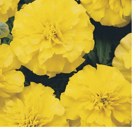
SOLIS 26 HST +
e
anas komplekti