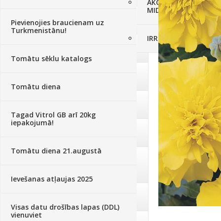
AKCIJAS komplekts - 
MID MOWER + piekab
Augsne, kūdra, mulča
(70)
Pievienojies braucienam uz
Turkmenistānu!
IRRITEC Pilienlaistīš
Podi un kasetes
(646)
Tomātu sēklu katalogs
Augu laistīšana
(505)
Tomātu diena
Augu smidzinātāji
(40)
Tagad Vitrol GB arī 20kg
iepakojumā!
Pārklāji, plēves
(173)
Tomātu diena 21.augustā
Dārza instrumenti un tehnika
(359)
Ievešanas atļaujas 2025
Deratizācija, dezinsekcija
(95)
Visas datu drošības lapas (DDL)
vienuviet