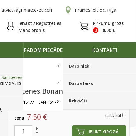
.latvia@agrimatco-eu.com
Tīraines iela 5c, Rīga
Ienākt / Reģistrēties
Pirkumu grozs
Mans profils
0
0.00
€
PADOMI
PIEGĀDE
KONTAKTI
Darbinieki
»
Samtenes
 ZEMGALES
Darba laiks
Samtenes Bonanza Yellow 500 s(MS)
Rekvizīti
artikuls:
15177
EAN:
15177
Ir noliktavā
Ā
7.50
€
salīdzināt
cena
Piegādes grafiki
IELIKT GROZĀ