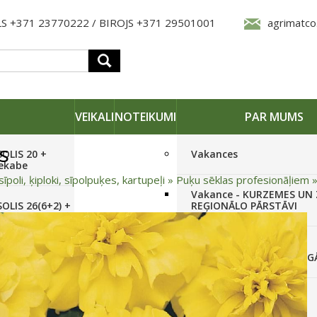
S +371 23770222 / BIROJS +371 29501001
agrimatco
VEIKALI
NOTEIKUMI
PAR MUMS
s
SOLIS 20 +
Vakances
iekabe
sīpoli, ķiploki, sīpolpuķes, kartupeļi
»
Puķu sēklas profesionāļiem
Vakance - KURZEMES UN
OLIS 26(6+2) +
REĢIONĀLO PĀRSTĀVI
 frēze +
Vakance - NOLIKTAVAS
STRĀDNIEKU VEIKALĀ RĪG
SOLIS 26 HST +
Pieteikties jaunumiem