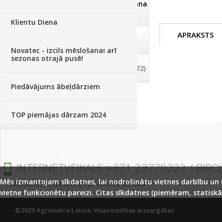
Dezinfekcija, tīrīšana, mazgāšana
(29)
Klientu Diena
APRAKSTS
Dažādi
(75)
Novatec - izcils mēslošanai arī
sezonas otrajā pusē!
Palīglīdzekļi augu audzēšanai
(72)
Piedāvājums ābeļdārziem
TOP piemājas dārzam 2024
INTERNETVEIKALS +371 23770222 / BIRO
Mēs izmantojam sīkdatnes, lai nodrošinātu vietnes darbību un uz
lietošanas noteikumi un privātuma politika
vietne funkcionētu pareizi. Citas sīkdatnes (piemēram, statiskā
©2023 Agrimatco Latvia. Visas tiesības aizsargātas