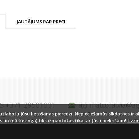
JAUTĀJUMS PAR PRECI
JS +371 29501001
agrimatco.latvia@a
labotu Jūsu lietošanas pieredzi. Nepieciešamās sīkdatnes ir akt
s un mārketinga) tiks izmantotas tikai ar Jūsu piekrišanu!
Uzzin