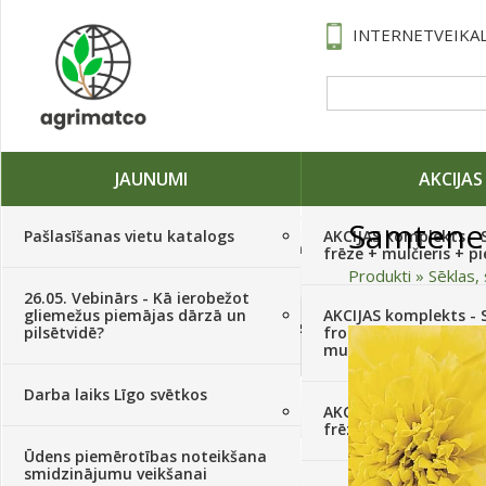
INTERNETVEIKAL
JAUNUMI
AKCIJAS
Samtene
Pašlasīšanas vietu katalogs
AKCIJAS komplekts - 
Traktori, tehnika, rezerves daļas,
frēze + mulčieris + p
serviss
(882)
Produkti
»
Sēklas, 
26.05. Vebinārs - Kā ierobežot
gliemežus piemājas dārzā un
AKCIJAS komplekts - S
Sēklas, sīpoli, ķiploki, sīpolpuķes,
pilsētvidē?
frontālais iekrāvējs +
kartupeļi
(4350)
mulčieris + piekabe
Darba laiks Līgo svētkos
Augu aizsardzība
(366)
AKCIJAS komplekts - 
frēze + mulčieris
Ūdens piemērotības noteikšana
Mēslojumi
(495)
smidzinājumu veikšanai