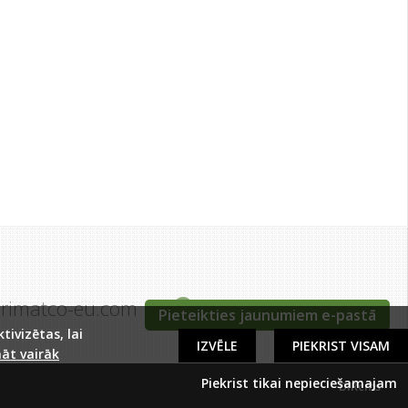
grimatco-eu.com
Tīraines iela 5c, Rīga
Pieteikties jaunumiem e-pastā
ivizētas, lai
IZVĒLE
PIEKRIST VISAM
āt vairāk
Piekrist tikai nepieciešamajam
DIRcms