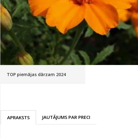
Palīglīdzekļi augu audzēšanai
(72)
Klientu Diena
Novatec - izcils mēslošanai arī
sezonas otrajā pusē!
Piedāvājums ābeļdārziem
TOP piemājas dārzam 2024
JAUTĀJUMS PAR PRECI
APRAKSTS