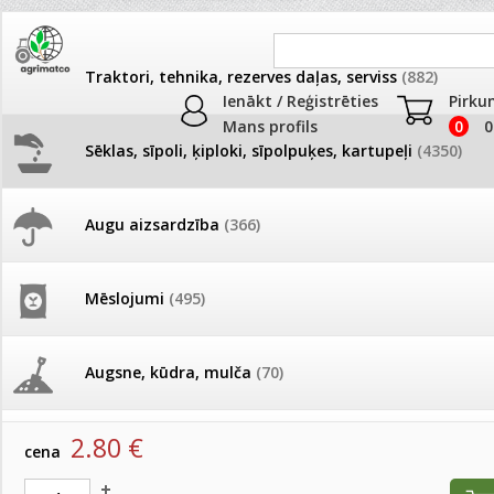
Traktori, tehnika, rezerves daļas, serviss
(882)
Ienākt / Reģistrēties
Pirku
Mans profils
0
0
Sēklas, sīpoli, ķiploki, sīpolpuķes, kartupeļi
(4350)
JAUNUMI
AKCIJAS
Augu aizsardzība
(366)
Samtenes
Pašlasīšanas vietu katalogs
AKCIJAS komplekts - 
frēze + mulčieris + p
Produkti
»
Sēklas, sīpoli, ķiploki, sīpolpuķes, kartupeļi
»
Puķu sēk
Mēslojumi
(495)
Samtenes
26.05. Vebinārs - Kā ierobežot
gliemežus piemājas dārzā un
AKCIJAS komplekts - S
pilsētvidē?
frontālais iekrāvējs +
Samtenes Disco Orange 250s
mulčieris + piekabe
Augsne, kūdra, mulča
(70)
artikuls:
15713
EAN:
15713
Darba laiks Līgo svētkos
AKCIJAS komplekts - 
2.80
€
Podi un kasetes
(646)
frēze + mulčieris
cena
Ūdens piemērotības noteikšana
smidzinājumu veikšanai