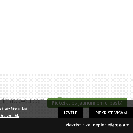
grimatco-eu.com
Tīraines iela 5c, Rīga
Pieteikties jaunumiem e-pastā
ivizētas, lai
IZVĒLE
PIEKRIST VISAM
āt vairāk
Piekrist tikai nepieciešamajam
DIRcms