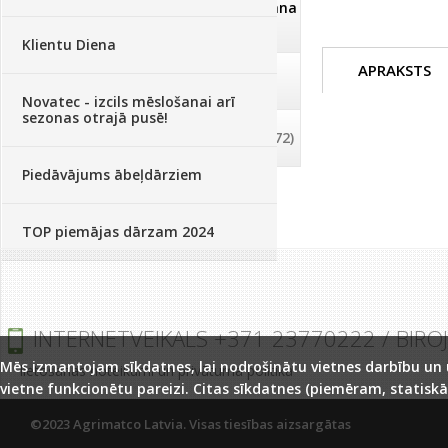
Dezinfekcija, tīrīšana, mazgāšana
(29)
Klientu Diena
APRAKSTS
Dažādi
(75)
Novatec - izcils mēslošanai arī
sezonas otrajā pusē!
Palīglīdzekļi augu audzēšanai
(72)
Piedāvājums ābeļdārziem
TOP piemājas dārzam 2024
INTERNETVEIKALS +371 23770222 / BIRO
Mēs izmantojam sīkdatnes, lai nodrošinātu vietnes darbību un uz
lietošanas noteikumi un privātuma politika
vietne funkcionētu pareizi. Citas sīkdatnes (piemēram, statiskā
©2023 Agrimatco Latvia. Visas tiesības aizsargātas