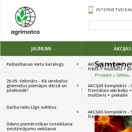
INTERNETVEIKAL
JAUNUMI
AKCIJAS
Samtene
Pašlasīšanas vietu katalogs
AKCIJAS komplekts - 
Traktori, tehnika, rezerves daļas,
frēze + mulčieris + p
serviss
(882)
Produkti
»
Sēklas, 
26.05. Vebinārs - Kā ierobežot
gliemežus piemājas dārzā un
AKCIJAS komplekts - S
Sēklas, sīpoli, ķiploki, sīpolpuķes,
pilsētvidē?
frontālais iekrāvējs +
kartupeļi
(4350)
mulčieris + piekabe
Darba laiks Līgo svētkos
Augu aizsardzība
(366)
AKCIJAS komplekts - 
frēze + mulčieris
Ūdens piemērotības noteikšana
Mēslojumi
(495)
smidzinājumu veikšanai