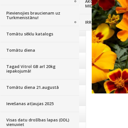
AKCIJAS komplekts - 
MID MOWER + piekab
Augsne, kūdra, mulča
(70)
Pievienojies braucienam uz
Turkmenistānu!
IRRITEC Pilienlaistīš
Podi un kasetes
(646)
Tomātu sēklu katalogs
Augu laistīšana
(505)
Tomātu diena
Augu smidzinātāji
(40)
Tagad Vitrol GB arī 20kg
iepakojumā!
Pārklāji, plēves
(173)
Tomātu diena 21.augustā
Dārza instrumenti un tehnika
(359)
Ievešanas atļaujas 2025
Deratizācija, dezinsekcija
(95)
Visas datu drošības lapas (DDL)
vienuviet