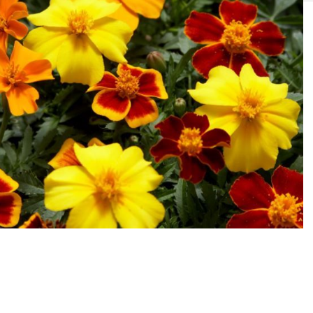
SOLIS 26 HST +
e
anas komplekti