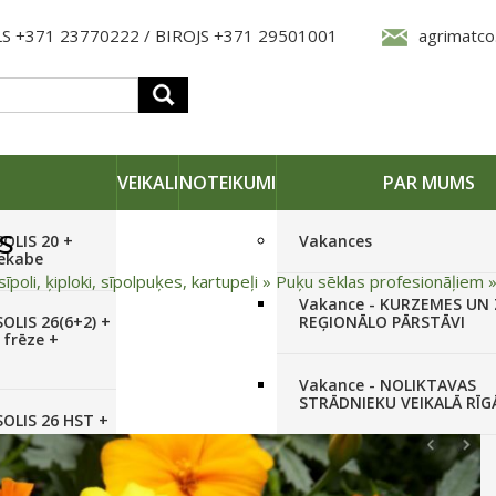
S +371 23770222 / BIROJS +371 29501001
agrimatco
VEIKALI
NOTEIKUMI
PAR MUMS
s
SOLIS 20 +
Vakances
iekabe
sīpoli, ķiploki, sīpolpuķes, kartupeļi
»
Puķu sēklas profesionāļiem
Vakance - KURZEMES UN
OLIS 26(6+2) +
REĢIONĀLO PĀRSTĀVI
 frēze +
Vakance - NOLIKTAVAS
STRĀDNIEKU VEIKALĀ RĪG
SOLIS 26 HST +
Pieteikties jaunumiem