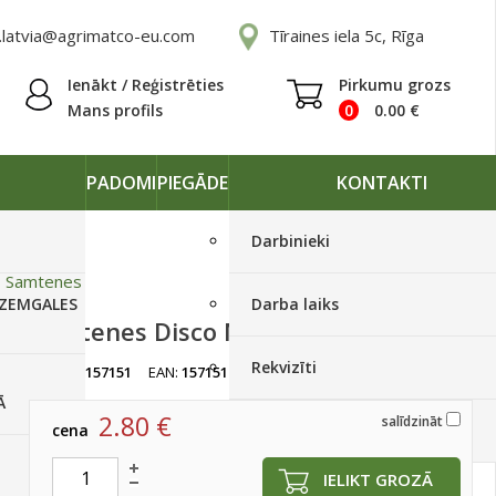
.latvia@agrimatco-eu.com
Tīraines iela 5c, Rīga
Ienākt / Reģistrēties
Pirkumu grozs
Mans profils
0
0.00
€
PADOMI
PIEGĀDE
KONTAKTI
Darbinieki
»
Samtenes
 ZEMGALES
Darba laiks
Samtenes Disco Mix 250s
Rekvizīti
artikuls:
157151
EAN:
157151
Ir noliktavā
Ā
2.80
€
salīdzināt
cena
Piegādes grafiki
IELIKT GROZĀ