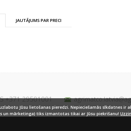
JAUTĀJUMS PAR PRECI
JS +371 29501001
agrimatco.latvia@a
labotu Jūsu lietošanas pieredzi. Nepieciešamās sīkdatnes ir akt
s un mārketinga) tiks izmantotas tikai ar Jūsu piekrišanu!
Uzzin