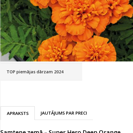
Palīglīdzekļi augu audzēšanai
(72)
Klientu Diena
Novatec - izcils mēslošanai arī
sezonas otrajā pusē!
Piedāvājums ābeļdārziem
TOP piemājas dārzam 2024
JAUTĀJUMS PAR PRECI
APRAKSTS
Samtene zemā – Super Hero Deep Orange