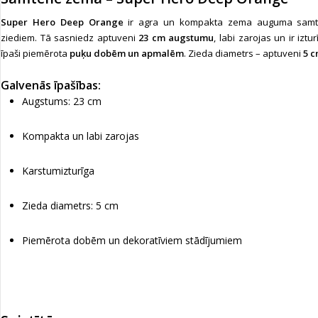
Super Hero Deep Orange
ir agra un kompakta zema auguma samten
ziediem. Tā sasniedz aptuveni
23 cm augstumu
, labi zarojas un ir izt
īpaši piemērota
puķu dobēm un apmalēm
. Zieda diametrs – aptuveni
5 
Galvenās īpašības:
Augstums: 23 cm
Kompakta un labi zarojas
Karstumizturīga
Zieda diametrs: 5 cm
Piemērota dobēm un dekoratīviem stādījumiem