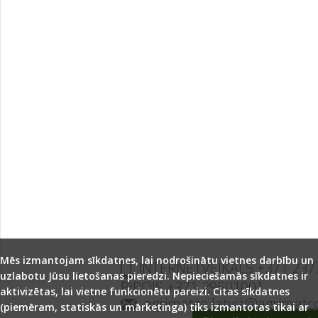
Mēs izmantojam sīkdatnes, lai nodrošinātu vietnes darbību un
INTERNETVEIKALS +371 237
uzlabotu Jūsu lietošanas pieredzi. Nepieciešamās sīkdatnes ir
BIROJS +371 29501001
aktivizētas, lai vietne funkcionētu pareizi. Citas sīkdatnes
agrimatco.latvia@agrimatc
(piemēram, statiskās un mārketinga) tiks izmantotas tikai ar