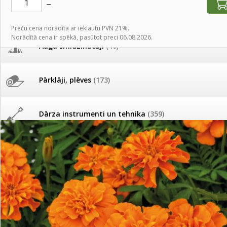
AKCIJAS komplekts - 
Augu laistīšana
(505)
MID MOWER + piekab
Pievienojies braucienam uz
Preču cena norādīta ar iekļautu PVN 21%.
Turkmenistānu!
Norādītā cena ir spēkā, pasūtot preci 06.08.2026.
IRRITEC Pilienlaistīš
Augu smidzinātāji
(40)
Tomātu sēklu katalogs
Pārklāji, plēves
(173)
Tomātu diena
Dārza instrumenti un tehnika
(359)
Tagad Vitrol GB arī 20kg
iepakojumā!
Deratizācija, dezinsekcija
(95)
Tomātu diena 21.augustā
Dezinfekcija, tīrīšana, mazgāšana
(29)
Ievešanas atļaujas 2025
Dažādi
(75)
Visas datu drošības lapas (DDL)
vienuviet