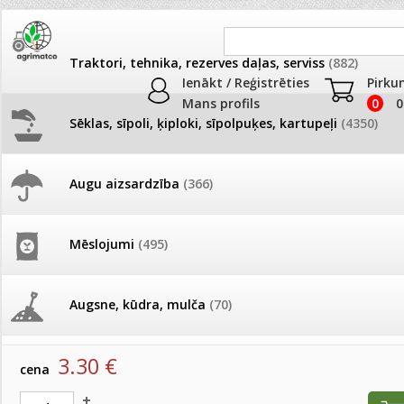
Traktori, tehnika, rezerves daļas, serviss
(882)
Ienākt / Reģistrēties
Pirku
Mans profils
0
0
Sēklas, sīpoli, ķiploki, sīpolpuķes, kartupeļi
(4350)
JAUNUMI
AKCIJAS
Augu aizsardzība
(366)
Samtenes
Pašlasīšanas vietu katalogs
AKCIJAS komplekts - 
frēze + mulčieris + p
Produkti
»
Sēklas, sīpoli, ķiploki, sīpolpuķes, kartupeļi
»
Puķu sēk
Mēslojumi
(495)
Samtenes
26.05. Vebinārs - Kā ierobežot
gliemežus piemājas dārzā un
AKCIJAS komplekts - S
pilsētvidē?
frontālais iekrāvējs +
Samtenes Super Hero deep orange 250 s (MS)
mulčieris + piekabe
Augsne, kūdra, mulča
(70)
artikuls:
1619614
EAN:
4750473017833
Darba laiks Līgo svētkos
AKCIJAS komplekts - 
3.30
€
Podi un kasetes
(646)
frēze + mulčieris
cena
Ūdens piemērotības noteikšana
smidzinājumu veikšanai