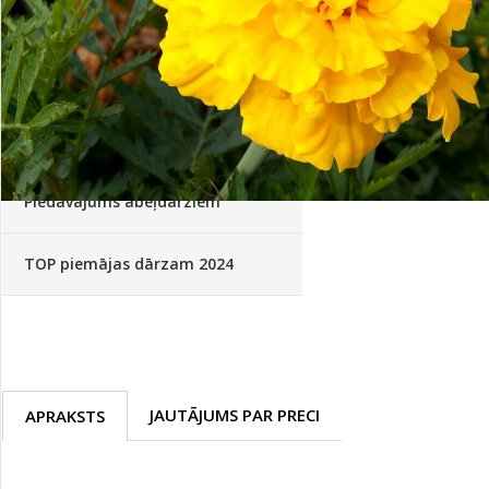
Palīglīdzekļi augu audzēšanai
(72)
Klientu Diena
Novatec - izcils mēslošanai arī
sezonas otrajā pusē!
Piedāvājums ābeļdārziem
TOP piemājas dārzam 2024
JAUTĀJUMS PAR PRECI
APRAKSTS