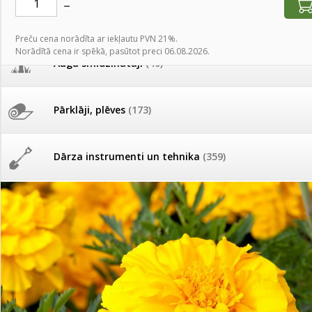
AKCIJAS komplekts - 
Augu laistīšana
(505)
MID MOWER + piekab
Pievienojies braucienam uz
Preču cena norādīta ar iekļautu PVN 21%.
Turkmenistānu!
Norādītā cena ir spēkā, pasūtot preci 06.08.2026.
IRRITEC Pilienlaistīš
Augu smidzinātāji
(40)
Tomātu sēklu katalogs
Pārklāji, plēves
(173)
Tomātu diena
Dārza instrumenti un tehnika
(359)
Tagad Vitrol GB arī 20kg
iepakojumā!
Deratizācija, dezinsekcija
(95)
Tomātu diena 21.augustā
Dezinfekcija, tīrīšana, mazgāšana
(29)
Ievešanas atļaujas 2025
Dažādi
(75)
Visas datu drošības lapas (DDL)
vienuviet