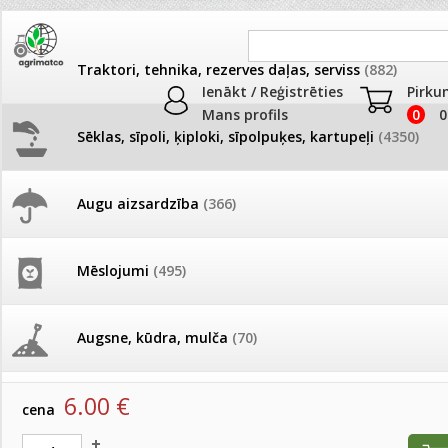
Traktori, tehnika, rezerves daļas, serviss
(882)
Ienākt / Reģistrēties
Pirku
Mans profils
0
0
Sēklas, sīpoli, ķiploki, sīpolpuķes, kartupeļi
(4350)
JAUNUMI
AKCIJAS
Augu aizsardzība
(366)
Samtenes
Pašlasīšanas vietu katalogs
AKCIJAS komplekts - 
frēze + mulčieris + p
Produkti
»
Sēklas, sīpoli, ķiploki, sīpolpuķes, kartupeļi
»
Puķu sēk
Mēslojumi
(495)
Samtenes
26.05. Vebinārs - Kā ierobežot
gliemežus piemājas dārzā un
AKCIJAS komplekts - S
pilsētvidē?
frontālais iekrāvējs +
Samtenes Safari Gold 500s(B)
mulčieris + piekabe
Augsne, kūdra, mulča
(70)
artikuls:
151480
EAN:
151480
Darba laiks Līgo svētkos
AKCIJAS komplekts - 
6.00
€
Podi un kasetes
(646)
frēze + mulčieris
cena
Ūdens piemērotības noteikšana
smidzinājumu veikšanai