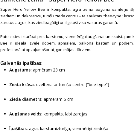
Super Hero Yellow Bee ir kompakta, agra zema auguma samteņu šķi
ziediem un dekoratīvu, tumšu zieda centru – tā sauktais "bee-type" krāsoj
zarotus augus, kas zied bagātīgi un ilgstoši visa vasaras garumā.
Pateicoties izturībai pret karstumu, vienmērīgai augšanai un skaistajam
Bee ir ideāla izvēle dobēm, apmalēm, balkona kastēm un podiem. 
profesionālai apzaļumošanai, gan mājas dārziem.
Galvenās īpašības:
Augstums:
apmēram 23 cm
Zieda krāsa:
dzeltena ar tumšu centru ("bee-type")
Zieda diametrs:
apmēram 5 cm
Augšanas veids:
kompakts, labi zarojas
Īpašības:
agra, karstumizturīga, vienmērīgi ziedoša