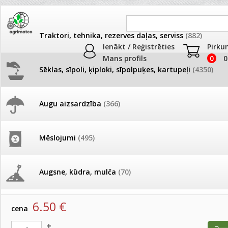
Traktori, tehnika, rezerves daļas, serviss
(882)
Ienākt / Reģistrēties
Pirku
Mans profils
0
0
Sēklas, sīpoli, ķiploki, sīpolpuķes, kartupeļi
(4350)
JAUNUMI
AKCIJAS
Augu aizsardzība
(366)
Samtenes
Pašlasīšanas vietu katalogs
AKCIJAS komplekts - 
frēze + mulčieris + p
Produkti
»
Sēklas, sīpoli, ķiploki, sīpolpuķes, kartupeļi
»
Puķu sēk
Mēslojumi
(495)
Samtenes
26.05. Vebinārs - Kā ierobežot
gliemežus piemājas dārzā un
AKCIJAS komplekts - S
pilsētvidē?
frontālais iekrāvējs +
Samtenes Super Hero Yellow bee 500 s(B, MS)
mulčieris + piekabe
Augsne, kūdra, mulča
(70)
artikuls:
169215
EAN:
169215
Darba laiks Līgo svētkos
AKCIJAS komplekts - 
6.50
€
Podi un kasetes
(646)
frēze + mulčieris
cena
Ūdens piemērotības noteikšana
smidzinājumu veikšanai