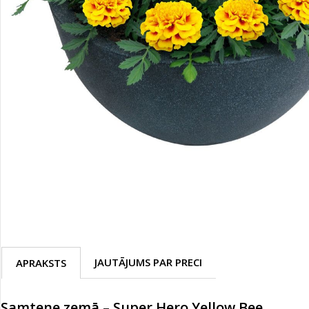
Palīglīdzekļi augu audzēšanai
(72)
Klientu Diena
Novatec - izcils mēslošanai arī
sezonas otrajā pusē!
Piedāvājums ābeļdārziem
TOP piemājas dārzam 2024
JAUTĀJUMS PAR PRECI
APRAKSTS
Samtene zemā – Super Hero Yellow Bee